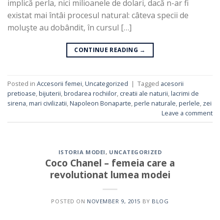
implică perla, nici milioanele de dolari, dacă n-ar fi
existat mai întâi procesul natural: câteva specii de
moluşte au dobândit, în cursul […]
CONTINUE READING
→
Posted in
Accesorii femei
,
Uncategorized
|
Tagged
acesorii
pretioase
,
bijuterii
,
brodarea rochiilor
,
creatii ale naturii
,
lacrimi de
sirena
,
mari civilizatii
,
Napoleon Bonaparte
,
perle naturale
,
perlele
,
zei
Leave a comment
ISTORIA MODEI
,
UNCATEGORIZED
Coco Chanel – femeia care a
revolutionat lumea modei
POSTED ON
NOVEMBER 9, 2015
BY
BLOG