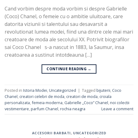
Cand vorbim despre moda vorbim si despre Gabrielle
(Coco) Chanel, o femeie cu o ambitie uluitoare, care
datorita viziunii si talentului sau desavarsit a
revolutionat lumea modei, fiind una dintre cele mai mari
creatoare de moda ale secolului XX. Potrivit biografilor
sai Coco Chanel s-a nascut in 1883, la Saumur, insa
creatoarea a sustinut intotdeauna […]
CONTINUE READING
→
Posted in
Istoria Modei
,
Uncategorized
|
Tagged
bijuterii
,
Coco
Chanel
,
creatori celebri de moda
,
creatori de moda
,
croiala
personalizata
,
femeia moderna
,
Gabrielle „Coco” Chanel
,
noi colectii
vestimentare
,
parfum Chanel
,
rochia neagra
Leave a comment
ACCESORII BARBATI
,
UNCATEGORIZED