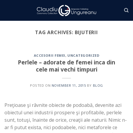
Skip
to
content
TAG ARCHIVES:
BIJUTERII
ACCESORII FEMEI
,
UNCATEGORIZED
Perlele – adorate de femei inca din
cele mai vechi timpuri
POSTED ON
NOVEMBER 11, 2015
BY
BLOG
Preţioase şi râvnite obiecte de podoabă, devenite azi
obiectul unei industrii prospere şi profitabile, perlele
sunt, totuşi, înainte de orice, creaţii ale naturii. Nimic n-
ar fi putut exista, nici podoabele, nici metaforele ce