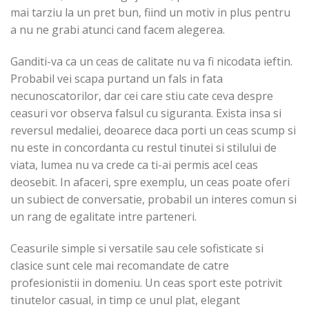
mai tarziu la un pret bun, fiind un motiv in plus pentru
a nu ne grabi atunci cand facem alegerea.
Ganditi-va ca un ceas de calitate nu va fi nicodata ieftin.
Probabil vei scapa purtand un fals in fata
necunoscatorilor, dar cei care stiu cate ceva despre
ceasuri vor observa falsul cu siguranta. Exista insa si
reversul medaliei, deoarece daca porti un ceas scump si
nu este in concordanta cu restul tinutei si stilului de
viata, lumea nu va crede ca ti-ai permis acel ceas
deosebit. In afaceri, spre exemplu, un ceas poate oferi
un subiect de conversatie, probabil un interes comun si
un rang de egalitate intre parteneri.
Ceasurile simple si versatile sau cele sofisticate si
clasice sunt cele mai recomandate de catre
profesionistii in domeniu. Un ceas sport este potrivit
tinutelor casual, in timp ce unul plat, elegant