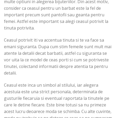
multe optiuni in alegerea bijuteriilor. Din acest motiv,
consider ca ceasul pentru un barbat este la fel de
important precum sunt pantofii sau geanta pentru
femei. Astfel este important sa alegi ceasul potrivit la
tinuta potrivita.
Ceasul potrivit iti va accentua tinuta si te va face sa
emani siguranta. Dupa cum stim femeile sunt mult mai
atente la detalii decat barbatii, astfel cu siguranta se
vor uita la ce model de ceas porti si cum se potriveste
tinutei, colectand informatii despre atentia ta pentru
detalii.
Ceasul este inca un simbol al stilului, iar alegera
acestuia este una strict personala, determinata de
gusturile fiecaruia si eventual raportata la tinutele pe
care le detine fiecare. Este bine totusi sa nu primeze
acest lucru deoarece moda se schimba. Cu alte cuvinte,
moda nu trebuie sa ne dicteze ce ceas sa ne cumparam,