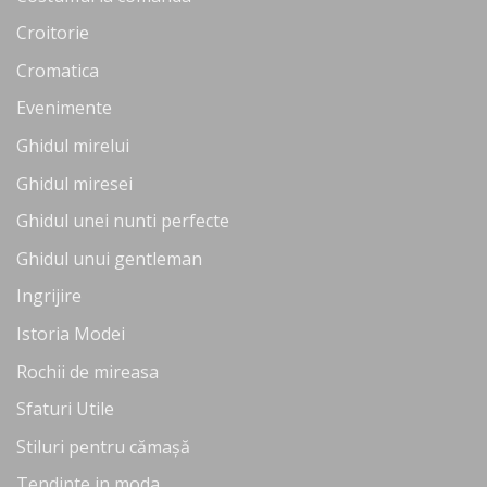
Croitorie
Cromatica
Evenimente
Ghidul mirelui
Ghidul miresei
Ghidul unei nunti perfecte
Ghidul unui gentleman
Ingrijire
Istoria Modei
Rochii de mireasa
Sfaturi Utile
Stiluri pentru cămașă
Tendinte in moda