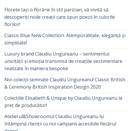
Florete Iași o florărie în stil parizian, vă invită să
descoperiți noile creații care spun poezii în culorile
florilor!
Classic Blue New Collection. Atemporalitate, eleganță și
simplitate!
Luxury brand Claudiu Ungureanu – sentimentul
unicității și emoția transmisă de creațiile vestimentare
realizate în maniera bespoke
Noi colecții semnate Claudiu Ungureanu! Classic British
& Ceremony British Inspiration Design 2020
Colecțiile Elisabeth & Unique by Claudiu Ungureanu la
preț de producător!
Atelierul&Showroomul Claudiu Ungureanu își
întâmpină clienții cu noi campanii accesibile fiecărui
domn!