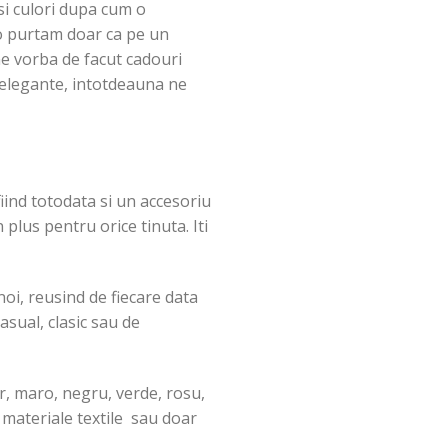
 si culori dupa cum o
 o purtam doar ca pe un
ine vorba de facut cadouri
i elegante, intotdeauna ne
fiind totodata si un accesoriu
plus pentru orice tinuta. Iti
noi, reusind de fiecare data
asual, clasic sau de
lor, maro, negru, verde, rosu,
i materiale textile sau doar