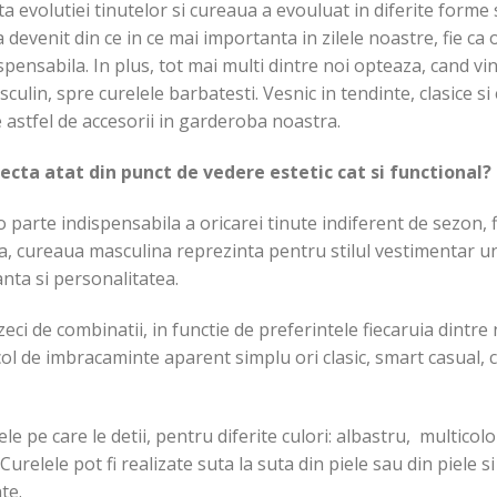
a evolutiei tinutelor si cureaua a evouluat in diferite forme
devenit din ce in ce mai importanta in zilele noastre, fie ca
ispensabila. In plus, tot mai multi dintre noi opteaza, cand v
culin, spre curelele barbatesti. Vesnic in tendinte, clasice s
astfel de accesorii in garderoba noastra.
ta atat din punct de vedere estetic cat si functional?
 parte indispensabila a oricarei tinute indiferent de sezon, 
, cureaua masculina reprezinta pentru stilul vestimentar un 
anta si personalitatea.
eci de combinatii, in functie de preferintele fiecaruia dintre 
ol de imbracaminte aparent simplu ori clasic, smart casual, c
ele pe care le detii, pentru diferite culori: albastru, multico
urelele pot fi realizate suta la suta din piele sau din piele s
te.