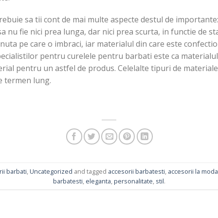
trebuie sa tii cont de mai multe aspecte destul de importante
a nu fie nici prea lunga, dar nici prea scurta, in functie de s
tinuta pe care o imbraci, iar materialul din care este confecti
cialistilor pentru curelele pentru barbati este ca materialul 
erial pentru un astfel de produs. Celelalte tipuri de materiale
e termen lung.
ii barbati
,
Uncategorized
and tagged
accesorii barbatesti
,
accesorii la moda
barbatesti
,
eleganta
,
personalitate
,
stil
.