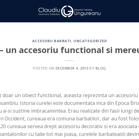
ACCESORII BARBATI
,
UNCATEGORIZED
– un accesoriu functional si mere
POSTED ON
DECEMBER 4, 2015
BY
BLOG
 doar un obiect functional, aceasta reprezinta un accesoriu
nsamblu. Istoria curelei este documentata inca din Epoca Bro
 a-si sustine imbracamintea. Erau realizate din fasii lungi d
In Occident, cureaua era comuna barbatilor, dar au fost folos
920 cureaua servea drept accesoriu decorativ si era asociata 
ntalonilor cu talie tot mai joasa, curelele barbateasti devin 