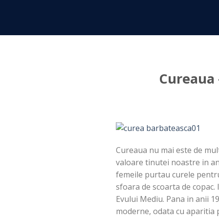
Skip
to
content
Cureaua 
Cureaua nu mai este de mult
valoare tinutei noastre in a
femeile purtau curele pentru
sfoara de scoarta de copac. 
Evului Mediu. Pana in anii 1
moderne, odata cu aparitia pa