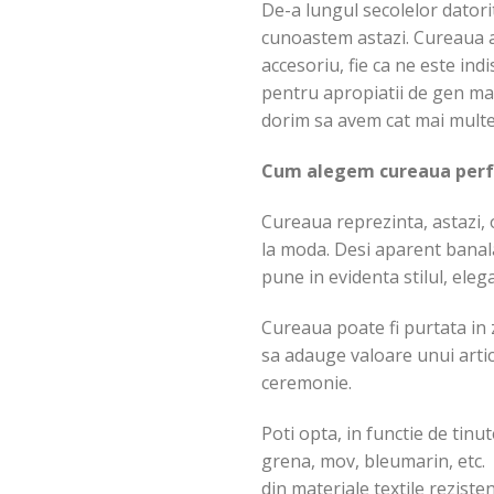
De-a lungul secolelor datorit
cunoastem astazi. Cureaua a 
accesoriu, fie ca ne este ind
pentru apropiatii de gen mas
dorim sa avem cat mai multe 
Cum alegem cureaua perfec
Cureaua reprezinta, astazi, o
la moda. Desi aparent banala
pune in evidenta stilul, eleg
Cureaua poate fi purtata in z
sa adauge valoare unui artic
ceremonie.
Poti opta, in functie de tinut
grena, mov, bleumarin, etc. C
din materiale textile rezisten