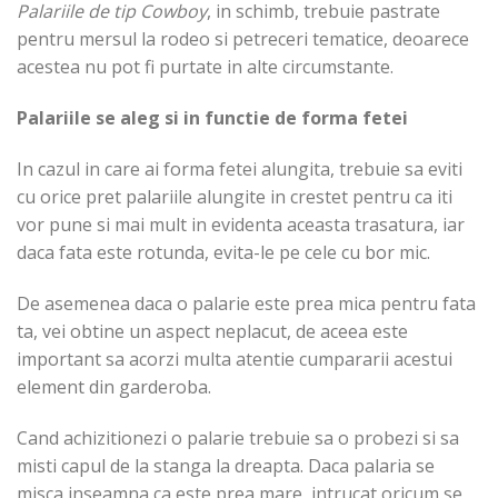
Palariile de tip Cowboy
, in schimb, trebuie pastrate
pentru mersul la rodeo si petreceri tematice, deoarece
acestea nu pot fi purtate in alte circumstante.
Palariile se aleg si in functie de forma fetei
In cazul in care ai forma fetei alungita, trebuie sa eviti
cu orice pret palariile alungite in crestet pentru ca iti
vor pune si mai mult in evidenta aceasta trasatura, iar
daca fata este rotunda, evita-le pe cele cu bor mic.
De asemenea daca o palarie este prea mica pentru fata
ta, vei obtine un aspect neplacut, de aceea este
important sa acorzi multa atentie cumpararii acestui
element din garderoba.
Cand achizitionezi o palarie trebuie sa o probezi si sa
misti capul de la stanga la dreapta. Daca palaria se
misca inseamna ca este prea mare, intrucat oricum se