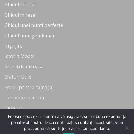
Ghidul mirelui
Ghidul miresei
Ghidul unei nunti perfecte
Ghidul unui gentleman
Ingrijire
Istoria Modei
Rochii de mireasa
Sfaturi Utile
Stiluri pentru cămașă
Tendinte in moda
Tesaturi
Folosim cookie-uri pentru a vă asigura cea mai bună experiență
Uncategorized
pe site-ul nostru. Dacă continuați să utilizați acest site, vom
presupune că sunteți de acord cu acest lucru.