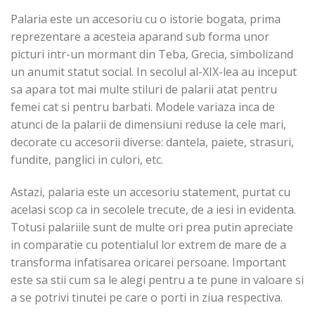
Palaria este un accesoriu cu o istorie bogata, prima
reprezentare a acesteia aparand sub forma unor
picturi intr-un mormant din Teba, Grecia, simbolizand
un anumit statut social. In secolul al-XIX-lea au inceput
sa apara tot mai multe stiluri de palarii atat pentru
femei cat si pentru barbati. Modele variaza inca de
atunci de la palarii de dimensiuni reduse la cele mari,
decorate cu accesorii diverse: dantela, paiete, strasuri,
fundite, panglici in culori, etc.
Astazi, palaria este un accesoriu statement, purtat cu
acelasi scop ca in secolele trecute, de a iesi in evidenta.
Totusi palariile sunt de multe ori prea putin apreciate
in comparatie cu potentialul lor extrem de mare de a
transforma infatisarea oricarei persoane. Important
este sa stii cum sa le alegi pentru a te pune in valoare si
a se potrivi tinutei pe care o porti in ziua respectiva.