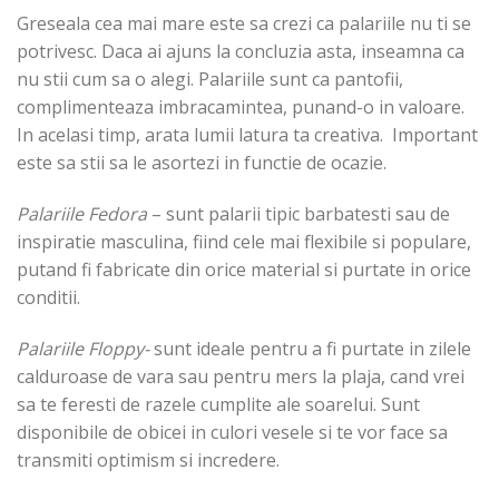
Greseala cea mai mare este sa crezi ca palariile nu ti se
potrivesc. Daca ai ajuns la concluzia asta, inseamna ca
nu stii cum sa o alegi. Palariile sunt ca pantofii,
complimenteaza imbracamintea, punand-o in valoare.
In acelasi timp, arata lumii latura ta creativa. Important
este sa stii sa le asortezi in functie de ocazie.
Palariile Fedora
– sunt palarii tipic barbatesti sau de
inspiratie masculina, fiind cele mai flexibile si populare,
putand fi fabricate din orice material si purtate in orice
conditii.
Palariile Floppy-
sunt ideale pentru a fi purtate in zilele
calduroase de vara sau pentru mers la plaja, cand vrei
sa te feresti de razele cumplite ale soarelui. Sunt
disponibile de obicei in culori vesele si te vor face sa
transmiti optimism si incredere.