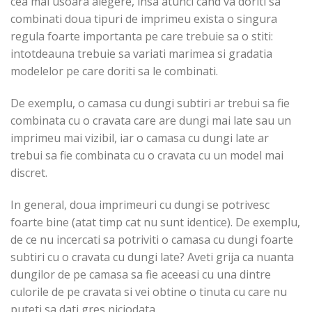
cea mai usoara alegere, insa atunci cand va doriti sa
combinati doua tipuri de imprimeu exista o singura
regula foarte importanta pe care trebuie sa o stiti:
intotdeauna trebuie sa variati marimea si gradatia
modelelor pe care doriti sa le combinati.
De exemplu, o camasa cu dungi subtiri ar trebui sa fie
combinata cu o cravata care are dungi mai late sau un
imprimeu mai vizibil, iar o camasa cu dungi late ar
trebui sa fie combinata cu o cravata cu un model mai
discret.
In general, doua imprimeuri cu dungi se potrivesc
foarte bine (atat timp cat nu sunt identice). De exemplu,
de ce nu incercati sa potriviti o camasa cu dungi foarte
subtiri cu o cravata cu dungi late? Aveti grija ca nuanta
dungilor de pe camasa sa fie aceeasi cu una dintre
culorile de pe cravata si vei obtine o tinuta cu care nu
puteti sa dati gres niciodata.