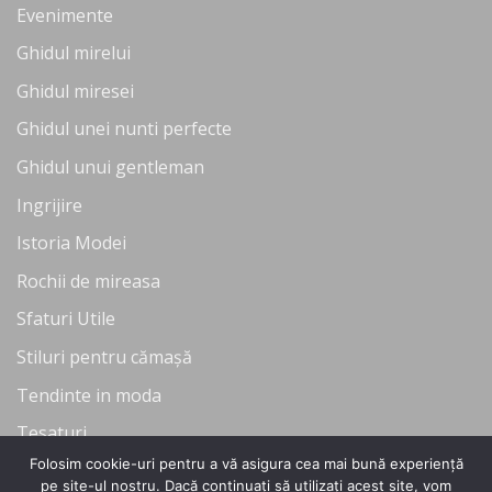
Evenimente
Ghidul mirelui
Ghidul miresei
Ghidul unei nunti perfecte
Ghidul unui gentleman
Ingrijire
Istoria Modei
Rochii de mireasa
Sfaturi Utile
Stiluri pentru cămașă
Tendinte in moda
Tesaturi
Folosim cookie-uri pentru a vă asigura cea mai bună experiență
Uncategorized
pe site-ul nostru. Dacă continuați să utilizați acest site, vom