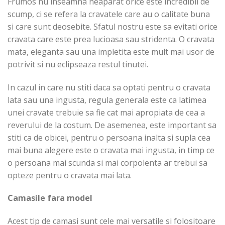
Frumos nu inseamna neaparat orice este incredibil de
scump, ci se refera la cravatele care au o calitate buna
si care sunt deosebite. Sfatul nostru este sa evitati orice
cravata care este prea lucioasa sau stridenta. O cravata
mata, eleganta sau una impletita este mult mai usor de
potrivit si nu eclipseaza restul tinutei.
In cazul in care nu stiti daca sa optati pentru o cravata
lata sau una ingusta, regula generala este ca latimea
unei cravate trebuie sa fie cat mai apropiata de cea a
reverului de la costum. De asemenea, este important sa
stiti ca de obicei, pentru o persoana inalta si supla cea
mai buna alegere este o cravata mai ingusta, in timp ce
o persoana mai scunda si mai corpolenta ar trebui sa
opteze pentru o cravata mai lata.
Camasile fara model
Acest tip de camasi sunt cele mai versatile si folositoare