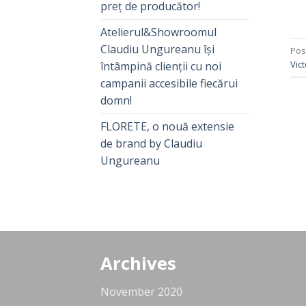
preț de producător!
Atelierul&Showroomul
Claudiu Ungureanu își
Pos
Vict
întâmpină clienții cu noi
campanii accesibile fiecărui
domn!
FLORETE, o nouă extensie
de brand by Claudiu
Ungureanu
Archives
November 2020