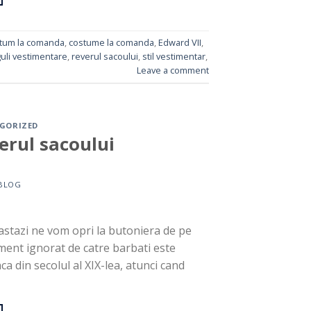
tum la comanda
,
costume la comanda
,
Edward VII
,
uli vestimentare
,
reverul sacoului
,
stil vestimentar
,
Leave a comment
GORIZED
erul sacoului
BLOG
astazi ne vom opri la butoniera de pe
ement ignorat de catre barbati este
a din secolul al XIX-lea, atunci cand