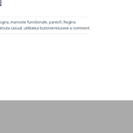
signa
,
mansete functionale
,
pantofi
,
Regina
tinuta casual
,
utilitatea butonierei
Leave a comment