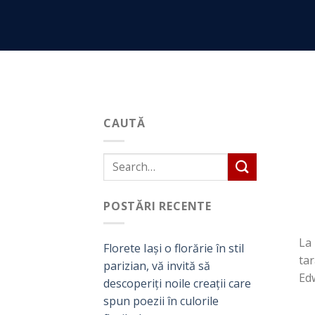
Skip
to
content
CAUTĂ
POSTĂRI RECENTE
La 
Florete Iași o florărie în stil
tar
parizian, vă invită să
Edw
descoperiți noile creații care
spun poezii în culorile