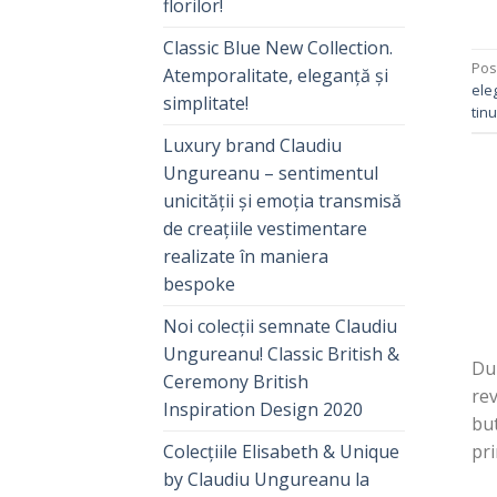
florilor!
Classic Blue New Collection.
Pos
Atemporalitate, eleganță și
ele
simplitate!
tinu
Luxury brand Claudiu
Ungureanu – sentimentul
unicității și emoția transmisă
de creațiile vestimentare
realizate în maniera
bespoke
Noi colecții semnate Claudiu
Ungureanu! Classic British &
Dup
Ceremony British
rev
Inspiration Design 2020
but
Colecțiile Elisabeth & Unique
pri
by Claudiu Ungureanu la