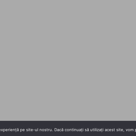
xperiență pe site-ul nostru. Dacă continuați să utilizați acest site, vo
Copyright 2026 ©
Flatsome Theme