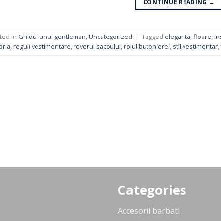
CONTINUE READING
→
ted in
Ghidul unui gentleman
,
Uncategorized
|
Tagged
eleganta
,
floare
,
in
oria
,
reguli vestimentare
,
reverul sacoului
,
rolul butonierei
,
stil vestimentar
,
Categories
Accesorii barbati