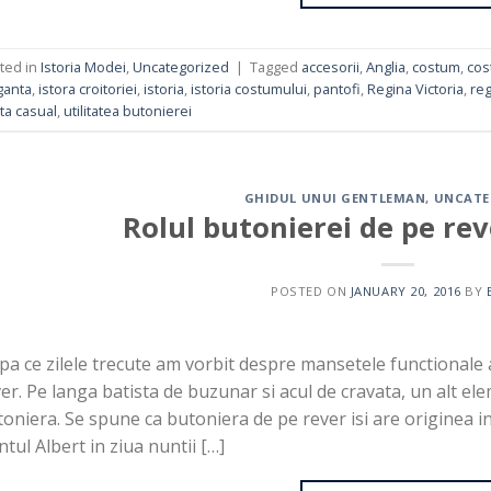
ted in
Istoria Modei
,
Uncategorized
|
Tagged
accesorii
,
Anglia
,
costum
,
cos
ganta
,
istora croitoriei
,
istoria
,
istoria costumului
,
pantofi
,
Regina Victoria
,
reg
ta casual
,
utilitatea butonierei
GHIDUL UNUI GENTLEMAN
,
UNCATE
Rolul butonierei de pe rev
POSTED ON
JANUARY 20, 2016
BY
a ce zilele trecute am vorbit despre mansetele functionale 
er. Pe langa batista de buzunar si acul de cravata, un alt el
oniera. Se spune ca butoniera de pe rever isi are originea inc
ntul Albert in ziua nuntii […]