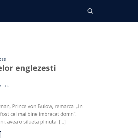
ZED
elor englezesti
BLOG
rman, Prince von Bulow, remarca: „In
a fost cel mai bine imbracat domn”.
i, avea o silueta plinuta, […]