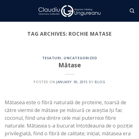
Skip
to
content
TAG ARCHIVES:
ROCHIE MATASE
TESATURI
,
UNCATEGORIZED
Mătase
POSTED ON
JANUARY 30, 2015
BY
BLOG
Mătasea este o fibră naturală de proteine, toarsă de
către viermii de mătase pe măsură ce aceștia își fac
coconul, fiind una dintre cele mai puternice fibre
naturale. Mătasea s-a bucurat întotdeauna de o poziție
privilegiată, fiind o fibră de calitate; inițial, mătasea era