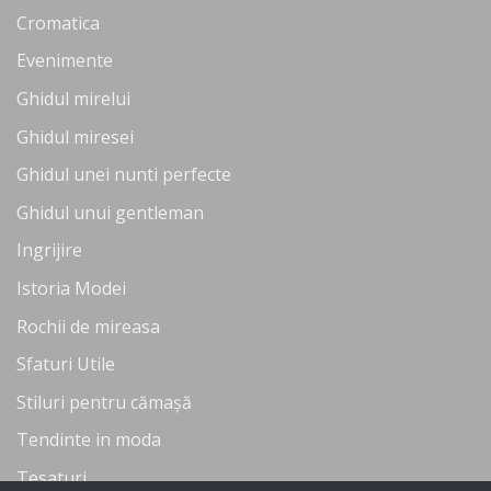
Cromatica
Evenimente
Ghidul mirelui
Ghidul miresei
Ghidul unei nunti perfecte
Ghidul unui gentleman
Ingrijire
Istoria Modei
Rochii de mireasa
Sfaturi Utile
Stiluri pentru cămașă
Tendinte in moda
Tesaturi