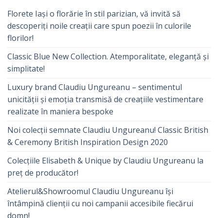
Florete Iași o florărie în stil parizian, vă invită să
descoperiți noile creații care spun poezii în culorile
florilor!
Classic Blue New Collection. Atemporalitate, eleganță și
simplitate!
Luxury brand Claudiu Ungureanu – sentimentul
unicității și emoția transmisă de creațiile vestimentare
realizate în maniera bespoke
Noi colecții semnate Claudiu Ungureanu! Classic British
& Ceremony British Inspiration Design 2020
Colecțiile Elisabeth & Unique by Claudiu Ungureanu la
preț de producător!
Atelierul&Showroomul Claudiu Ungureanu își
întâmpină clienții cu noi campanii accesibile fiecărui
domn!