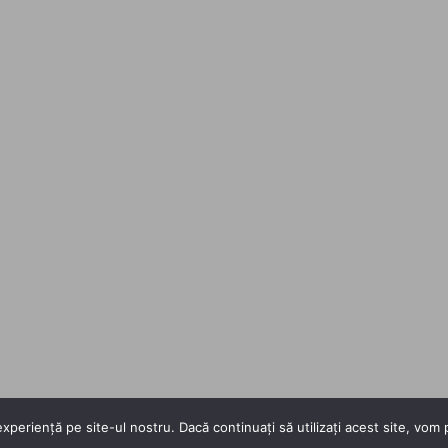
xperiență pe site-ul nostru. Dacă continuați să utilizați acest site, vo
Copyright 2026 ©
Flatsome Theme