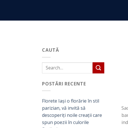
Skip
to
content
CAUTĂ
POSTĂRI RECENTE
Florete Iași o florărie în stil
Sac
parizian, vă invită să
bar
descoperiți noile creații care
ind
spun poezii în culorile