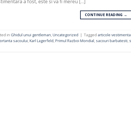
timentara a fost, este si va fi mereu […]
CONTINUE READING
→
ted in
Ghidul unui gentleman
,
Uncategorized
|
Tagged
articole vestiment
ortanta sacoului
,
Karl Lagerfeld
,
Primul Razboi Mondial
,
sacouri barbatesti
,