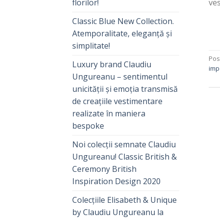
ves
florilor!
Classic Blue New Collection.
Atemporalitate, eleganță și
simplitate!
Pos
Luxury brand Claudiu
imp
Ungureanu – sentimentul
unicității și emoția transmisă
de creațiile vestimentare
realizate în maniera
bespoke
Noi colecții semnate Claudiu
Ungureanu! Classic British &
Ceremony British
Inspiration Design 2020
Colecțiile Elisabeth & Unique
by Claudiu Ungureanu la