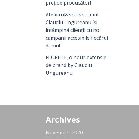
preț de producător!
Atelierul&Showroomul
Claudiu Ungureanu își
întâmpină clienții cu noi
campanii accesibile fiecărui
domn!
FLORETE, o nouă extensie
de brand by Claudiu
Ungureanu
Archives
November 2020