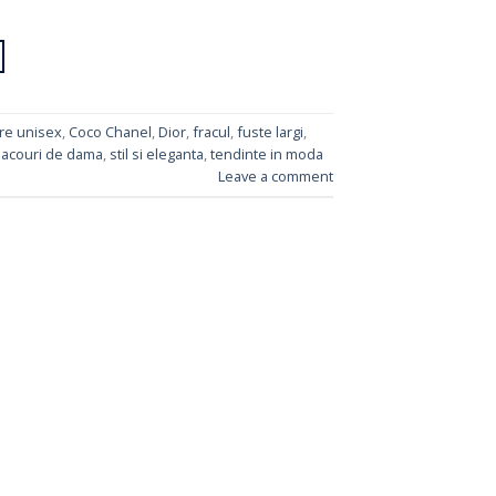
are unisex
,
Coco Chanel
,
Dior
,
fracul
,
fuste largi
,
sacouri de dama
,
stil si eleganta
,
tendinte in moda
Leave a comment