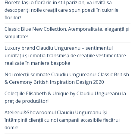
Florete Iași o florărie în stil parizian, vă invită să
descoperiți noile creații care spun poezii în culorile
florilor!
Classic Blue New Collection. Atemporalitate, eleganță și
simplitate!
Luxury brand Claudiu Ungureanu – sentimentul
unicității și emoția transmisă de creațiile vestimentare
realizate în maniera bespoke
Noi colecții semnate Claudiu Ungureanu! Classic British
& Ceremony British Inspiration Design 2020
Colecțiile Elisabeth & Unique by Claudiu Ungureanu la
preț de producător!
Atelierul&Showroomul Claudiu Ungureanu își
întâmpină clienții cu noi campanii accesibile fiecărui
domn!