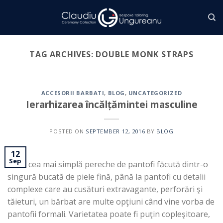
Skip
to
content
TAG ARCHIVES:
DOUBLE MONK STRAPS
ACCESORII BARBATI
,
BLOG
,
UNCATEGORIZED
Ierarhizarea încălțămintei masculine
POSTED ON
SEPTEMBER 12, 2016
BY
BLOG
12
Sep
De la cea mai simplă pereche de pantofi făcută dintr-o
singură bucată de piele fină, până la pantofi cu detalii
complexe care au cusături extravagante, perforări şi
tăieturi, un bărbat are multe opţiuni când vine vorba de
pantofii formali. Varietatea poate fi puţin copleşitoare,