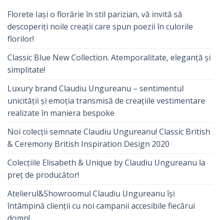
Florete Iași o florărie în stil parizian, vă invită să
descoperiți noile creații care spun poezii în culorile
florilor!
Classic Blue New Collection. Atemporalitate, eleganță și
simplitate!
Luxury brand Claudiu Ungureanu – sentimentul
unicității și emoția transmisă de creațiile vestimentare
realizate în maniera bespoke
Noi colecții semnate Claudiu Ungureanu! Classic British
& Ceremony British Inspiration Design 2020
Colecțiile Elisabeth & Unique by Claudiu Ungureanu la
preț de producător!
Atelierul&Showroomul Claudiu Ungureanu își
întâmpină clienții cu noi campanii accesibile fiecărui
domn!