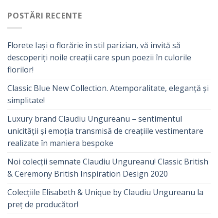
POSTĂRI RECENTE
Florete Iași o florărie în stil parizian, vă invită să
descoperiți noile creații care spun poezii în culorile
florilor!
Classic Blue New Collection. Atemporalitate, eleganță și
simplitate!
Luxury brand Claudiu Ungureanu – sentimentul
unicității și emoția transmisă de creațiile vestimentare
realizate în maniera bespoke
Noi colecții semnate Claudiu Ungureanu! Classic British
& Ceremony British Inspiration Design 2020
Colecțiile Elisabeth & Unique by Claudiu Ungureanu la
preț de producător!