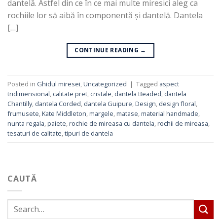
dantelă. Astfel din ce în ce mai multe miresici aleg ca
rochiile lor să aibă în componentă și dantelă. Dantela
[…]
CONTINUE READING
→
Posted in
Ghidul miresei
,
Uncategorized
|
Tagged
aspect
tridimensional
,
calitate pret
,
cristale
,
dantela Beaded
,
dantela
Chantilly
,
dantela Corded
,
dantela Guipure
,
Design
,
design floral
,
frumusete
,
Kate Middleton
,
margele
,
matase
,
material handmade
,
nunta regala
,
paiete
,
rochie de mireasa cu dantela
,
rochii de mireasa
,
tesaturi de calitate
,
tipuri de dantela
CAUTĂ