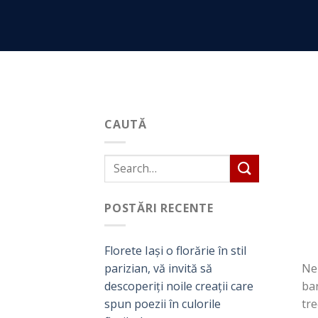
Skip
to
content
CAUTĂ
POSTĂRI RECENTE
Florete Iași o florărie în stil
Ne 
parizian, vă invită să
bar
descoperiți noile creații care
tre
spun poezii în culorile