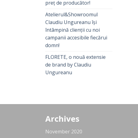
preț de producător!
Atelierul&Showroomul
Claudiu Ungureanu își
întâmpină clienții cu noi
campanii accesibile fiecărui
domn!
FLORETE, o nouă extensie
de brand by Claudiu
Ungureanu
Archives
November 2020