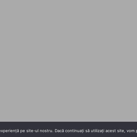
xperiență pe site-ul nostru. Dacă continuați să utilizați acest site, vo
Copyright 2026 ©
Flatsome Theme