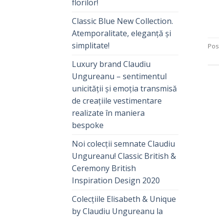
florilor!
Classic Blue New Collection.
Atemporalitate, eleganță și
simplitate!
Pos
Luxury brand Claudiu
Ungureanu – sentimentul
unicității și emoția transmisă
de creațiile vestimentare
realizate în maniera
bespoke
Noi colecții semnate Claudiu
Ungureanu! Classic British &
Ceremony British
Inspiration Design 2020
Colecțiile Elisabeth & Unique
by Claudiu Ungureanu la