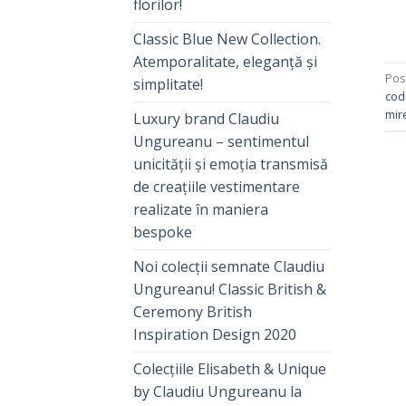
florilor!
Classic Blue New Collection.
Atemporalitate, eleganță și
Pos
simplitate!
cod
mir
Luxury brand Claudiu
Ungureanu – sentimentul
unicității și emoția transmisă
de creațiile vestimentare
realizate în maniera
bespoke
Noi colecții semnate Claudiu
Ungureanu! Classic British &
Ceremony British
Inspiration Design 2020
Colecțiile Elisabeth & Unique
by Claudiu Ungureanu la