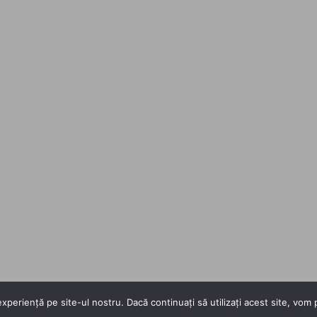
xperiență pe site-ul nostru. Dacă continuați să utilizați acest site, vo
Copyright 2026 ©
Flatsome Theme