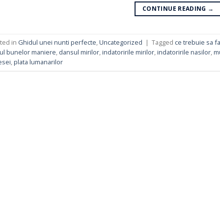
CONTINUE READING
→
ted in
Ghidul unei nunti perfecte
,
Uncategorized
|
Tagged
ce trebuie sa fa
ul bunelor maniere
,
dansul mirilor
,
indatoririle mirilor
,
indatoririle nasilor
,
mu
esei
,
plata lumanarilor