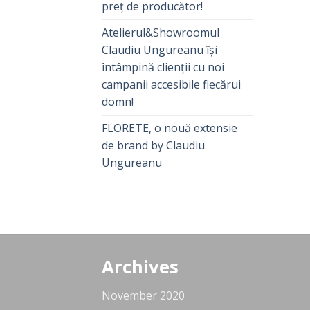
preț de producător!
Atelierul&Showroomul
Claudiu Ungureanu își
întâmpină clienții cu noi
campanii accesibile fiecărui
domn!
FLORETE, o nouă extensie
de brand by Claudiu
Ungureanu
Archives
November 2020