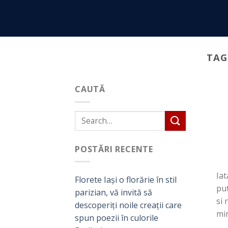
Skip
to
content
TAG
CAUTĂ
POSTĂRI RECENTE
Iat
Florete Iași o florărie în stil
put
parizian, vă invită să
si 
descoperiți noile creații care
mir
spun poezii în culorile