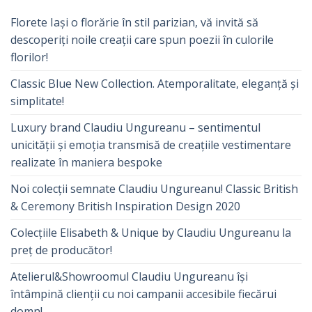
Florete Iași o florărie în stil parizian, vă invită să
descoperiți noile creații care spun poezii în culorile
florilor!
Classic Blue New Collection. Atemporalitate, eleganță și
simplitate!
Luxury brand Claudiu Ungureanu – sentimentul
unicității și emoția transmisă de creațiile vestimentare
realizate în maniera bespoke
Noi colecții semnate Claudiu Ungureanu! Classic British
& Ceremony British Inspiration Design 2020
Colecțiile Elisabeth & Unique by Claudiu Ungureanu la
preț de producător!
Atelierul&Showroomul Claudiu Ungureanu își
întâmpină clienții cu noi campanii accesibile fiecărui
domn!