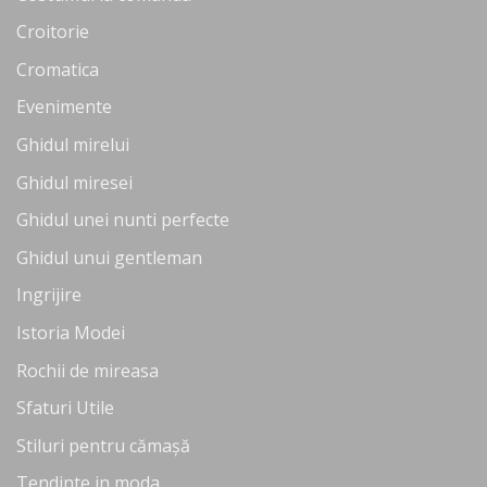
Croitorie
Cromatica
Evenimente
Ghidul mirelui
Ghidul miresei
Ghidul unei nunti perfecte
Ghidul unui gentleman
Ingrijire
Istoria Modei
Rochii de mireasa
Sfaturi Utile
Stiluri pentru cămașă
Tendinte in moda