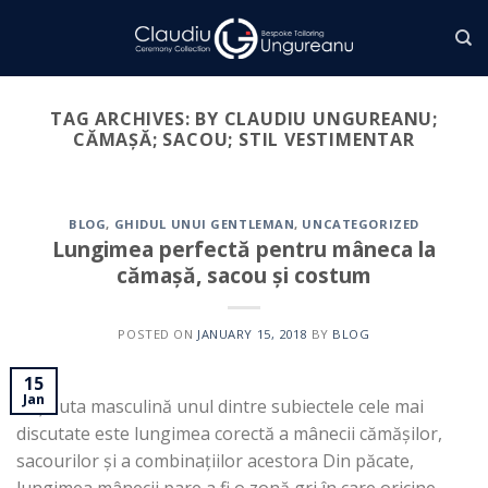
Skip
to
content
TAG ARCHIVES:
BY CLAUDIU UNGUREANU;
CĂMAȘĂ; SACOU; STIL VESTIMENTAR
BLOG
,
GHIDUL UNUI GENTLEMAN
,
UNCATEGORIZED
Lungimea perfectă pentru mâneca la
cămașă, sacou și costum
POSTED ON
JANUARY 15, 2018
BY
BLOG
15
Jan
În ținuta masculină unul dintre subiectele cele mai
discutate este lungimea corectă a mânecii cămășilor,
sacourilor și a combinațiilor acestora Din păcate,
lungimea mânecii pare a fi o zonă gri în care oricine