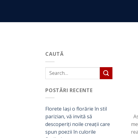
Skip
to
content
CAUTĂ
POSTĂRI RECENTE
Florete Iași o florărie în stil
Ast
parizian, vă invită să
mea
descoperiți noile creații care
rea
spun poezii în culorile