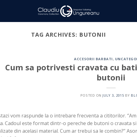
TAG ARCHIVES:
BUTONII
ACCESORII BARBATI
,
UNCATEGO
Cum sa potrivesti cravata cu bati
butonii
POSTED ON
JULY 3, 2015
BY
BL
azi vom raspunde la o intrebare frecventa a cititorilor. ‘’Am
. Cadoul este format dintr-o pereche de butoni o cravata si 
lizate din acelasi material. Cum ar trebui sa le combin?’’ As