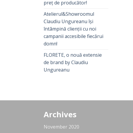
preț de producător!
Atelierul&Showroomul
Claudiu Ungureanu își
întâmpină clienții cu noi
campanii accesibile fiecărui
domn!
FLORETE, o nouă extensie
de brand by Claudiu
Ungureanu
Archives
November 2020