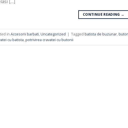
lasi […]
CONTINUE READING
→
ted in
Accesorii barbati
,
Uncategorized
|
Tagged
batista de buzunar
,
buton
atei cu batista
,
potrivirea cravatei cu butonii