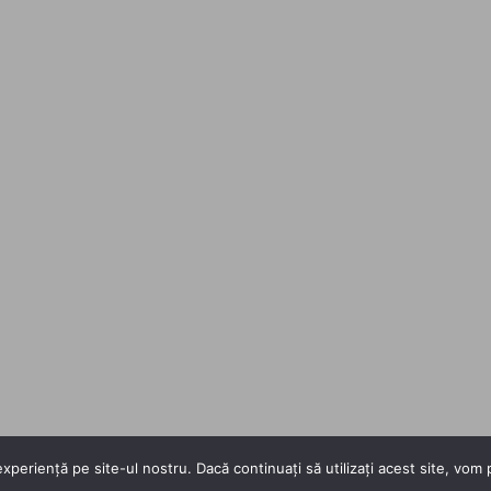
xperiență pe site-ul nostru. Dacă continuați să utilizați acest site, vo
Copyright 2026 ©
Flatsome Theme