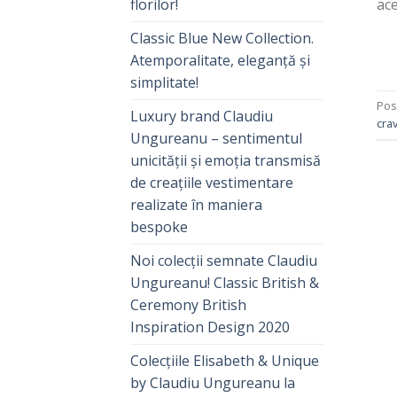
ace
florilor!
Classic Blue New Collection.
Atemporalitate, eleganță și
simplitate!
Pos
Luxury brand Claudiu
crav
Ungureanu – sentimentul
unicității și emoția transmisă
de creațiile vestimentare
realizate în maniera
bespoke
Noi colecții semnate Claudiu
Ungureanu! Classic British &
Ceremony British
Inspiration Design 2020
Colecțiile Elisabeth & Unique
by Claudiu Ungureanu la