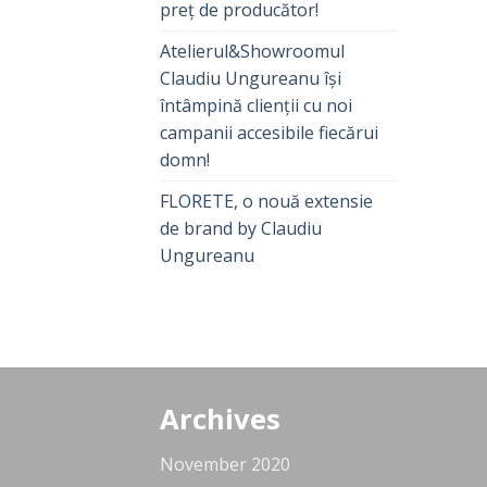
preț de producător!
Atelierul&Showroomul
Claudiu Ungureanu își
întâmpină clienții cu noi
campanii accesibile fiecărui
domn!
FLORETE, o nouă extensie
de brand by Claudiu
Ungureanu
Archives
November 2020