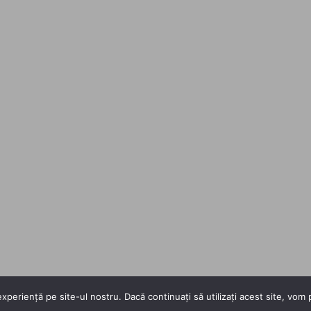
xperiență pe site-ul nostru. Dacă continuați să utilizați acest site, vo
Copyright 2026 ©
Flatsome Theme