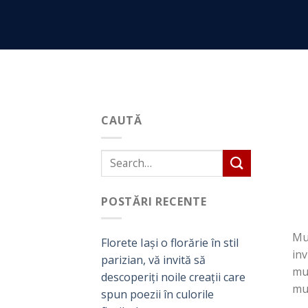
Skip
to
content
CAUTĂ
POSTĂRI RECENTE
Muz
Florete Iași o florărie în stil
inv
parizian, vă invită să
muz
descoperiți noile creații care
mu
spun poezii în culorile