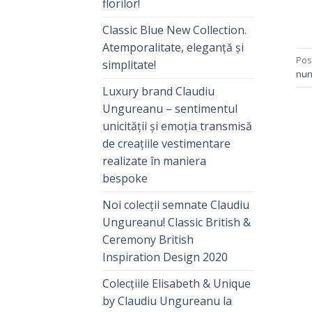
florilor!
Classic Blue New Collection.
Atemporalitate, eleganță și
Pos
simplitate!
nun
Luxury brand Claudiu
Ungureanu – sentimentul
unicității și emoția transmisă
de creațiile vestimentare
realizate în maniera
bespoke
Noi colecții semnate Claudiu
Ungureanu! Classic British &
Ceremony British
Inspiration Design 2020
Colecțiile Elisabeth & Unique
by Claudiu Ungureanu la