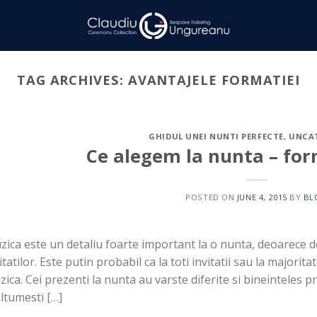
TAG ARCHIVES:
AVANTAJELE FORMATIEI
GHIDUL UNEI NUNTI PERFECTE
,
UNCA
Ce alegem la nunta – for
POSTED ON
JUNE 4, 2015
BY
BL
ica este un detaliu foarte important la o nunta, deoarece d
itatilor. Este putin probabil ca la toti invitatii sau la majori
ica. Cei prezenti la nunta au varste diferite si bineinteles pr
ltumesti […]