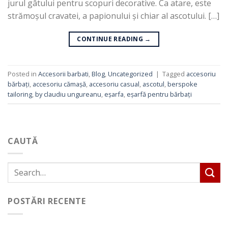
jurul gâtului pentru scopuri decorative. Ca atare, este
strămoșul cravatei, a papionului și chiar al ascotului. […]
CONTINUE READING
→
Posted in
Accesorii barbati
,
Blog
,
Uncategorized
|
Tagged
accesoriu
bărbați
,
accesoriu cămașă
,
accesoriu casual
,
ascotul
,
berspoke
tailoring
,
by claudiu ungureanu
,
eșarfa
,
eșarfă pentru bărbați
CAUTĂ
POSTĂRI RECENTE