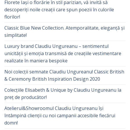
Florete Iași o florărie în stil parizian, vă invită să
descoperiți noile creații care spun poezii în culorile
florilor!
Classic Blue New Collection. Atemporalitate, eleganță și
simplitate!
Luxury brand Claudiu Ungureanu – sentimentul
unicității și emoția transmisă de creațiile vestimentare
realizate în maniera bespoke
Noi colecții semnate Claudiu Ungureanu! Classic British
& Ceremony British Inspiration Design 2020
Colecțiile Elisabeth & Unique by Claudiu Ungureanu la
preț de producător!
Atelierul&Showroomul Claudiu Ungureanu își
întâmpină clienții cu noi campanii accesibile fiecărui
domn!