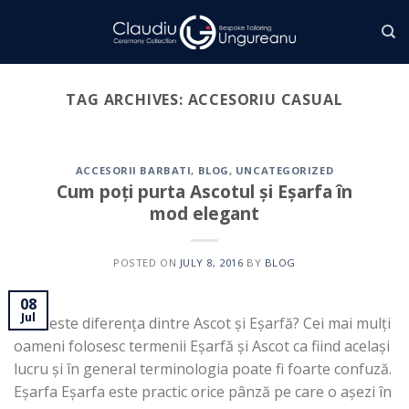
Skip
to
content
TAG ARCHIVES:
ACCESORIU CASUAL
ACCESORII BARBATI
,
BLOG
,
UNCATEGORIZED
Cum poți purta Ascotul și Eșarfa în
mod elegant
POSTED ON
JULY 8, 2016
BY
BLOG
08
Jul
Care este diferența dintre Ascot și Eșarfă? Cei mai mulți
oameni folosesc termenii Eșarfă și Ascot ca fiind același
lucru și în general terminologia poate fi foarte confuză.
Eșarfa Eșarfa este practic orice pânză pe care o așezi în