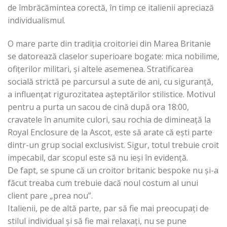
de îmbrăcămintea corectă, în timp ce italienii apreciază
individualismul.
O mare parte din tradiția croitoriei din Marea Britanie
se datorează claselor superioare bogate: mica nobilime,
ofițerilor militari, și altele asemenea. Stratificarea
socială strictă pe parcursul a sute de ani, cu siguranță,
a influențat rigurozitatea așteptărilor stilistice. Motivul
pentru a purta un sacou de cină după ora 18:00,
cravatele în anumite culori, sau rochia de dimineață la
Royal Enclosure de la Ascot, este să arate că ești parte
dintr-un grup social exclusivist. Sigur, totul trebuie croit
impecabil, dar scopul este să nu ieși în evidență.
De fapt, se spune că un croitor britanic bespoke nu și-a
făcut treaba cum trebuie dacă noul costum al unui
client pare „prea nou”.
Italienii, pe de altă parte, par să fie mai preocupați de
stilul individual și să fie mai relaxați, nu se pune