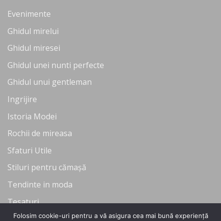
Evenimente
Ghidul mirelui
Ghidul miresei
Ghidul unei nunti perfecte
Ghidul unui gentleman
Ingrijire
Istoria Modei
Rochii de mireasa
Sfaturi Utile
Stiluri pentru cămașă
Tendinte in moda
Tesaturi
Folosim cookie-uri pentru a vă asigura cea mai bună experiență
Uncategorized