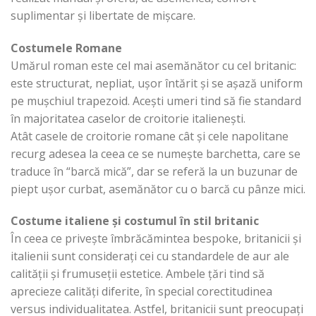
suplimentar și libertate de mișcare.
Costumele Romane
Umărul roman este cel mai asemănător cu cel britanic:
este structurat, nepliat, ușor întărit și se așază uniform
pe mușchiul trapezoid. Acești umeri tind să fie standard
în majoritatea caselor de croitorie italienești.
Atât casele de croitorie romane cât și cele napolitane
recurg adesea la ceea ce se numește barchetta, care se
traduce în “barcă mică”, dar se referă la un buzunar de
piept ușor curbat, asemănător cu o barcă cu pânze mici.
Costume italiene și costumul în stil britanic
În ceea ce privește îmbrăcămintea bespoke, britanicii și
italienii sunt considerați cei cu standardele de aur ale
calității și frumuseții estetice. Ambele țări tind să
aprecieze calități diferite, în special corectitudinea
versus individualitatea. Astfel, britanicii sunt preocupați