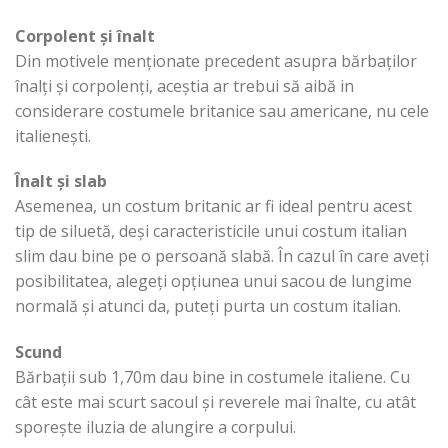
Corpolent și înalt
Din motivele menționate precedent asupra bărbaților
înalți și corpolenți, aceștia ar trebui să aibă in
considerare costumele britanice sau americane, nu cele
italienești.
Înalt și slab
Asemenea, un costum britanic ar fi ideal pentru acest
tip de siluetă, deși caracteristicile unui costum italian
slim dau bine pe o persoană slabă. În cazul în care aveți
posibilitatea, alegeți opțiunea unui sacou de lungime
normală și atunci da, puteți purta un costum italian.
Scund
Bărbații sub 1,70m dau bine in costumele italiene. Cu
cât este mai scurt sacoul și reverele mai înalte, cu atât
sporește iluzia de alungire a corpului.