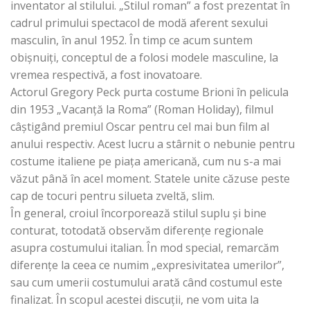
inventator al stilului. „Stilul roman” a fost prezentat în
cadrul primului spectacol de modă aferent sexului
masculin, în anul 1952. În timp ce acum suntem
obișnuiți, conceptul de a folosi modele masculine, la
vremea respectivă, a fost inovatoare.
Actorul Gregory Peck purta costume Brioni în pelicula
din 1953 „Vacanță la Roma” (Roman Holiday), filmul
câștigând premiul Oscar pentru cel mai bun film al
anului respectiv. Acest lucru a stârnit o nebunie pentru
costume italiene pe piața americană, cum nu s-a mai
văzut până în acel moment. Statele unite căzuse peste
cap de tocuri pentru silueta zveltă, slim.
În general, croiul încorporează stilul suplu și bine
conturat, totodată observăm diferențe regionale
asupra costumului italian. În mod special, remarcăm
diferențe la ceea ce numim „expresivitatea umerilor”,
sau cum umerii costumului arată când costumul este
finalizat. În scopul acestei discuții, ne vom uita la