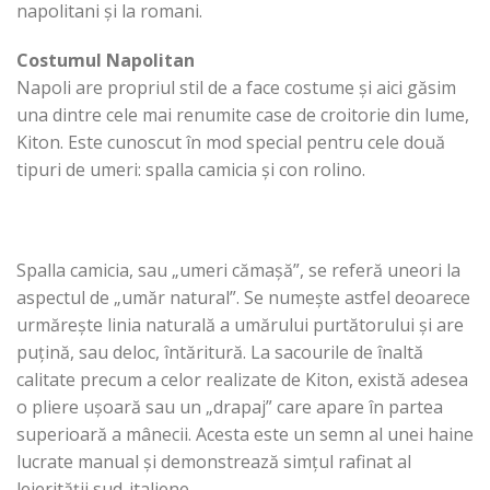
napolitani și la romani.
Costumul Napolitan
Napoli are propriul stil de a face costume și aici găsim
una dintre cele mai renumite case de croitorie din lume,
Kiton. Este cunoscut în mod special pentru cele două
tipuri de umeri: spalla camicia și con rolino.
Spalla camicia, sau „umeri cămașă”, se referă uneori la
aspectul de „umăr natural”. Se numește astfel deoarece
urmărește linia naturală a umărului purtătorului și are
puțină, sau deloc, întăritură. La sacourile de înaltă
calitate precum a celor realizate de Kiton, există adesea
o pliere ușoară sau un „drapaj” care apare în partea
superioară a mânecii. Acesta este un semn al unei haine
lucrate manual și demonstrează simțul rafinat al
lejerității sud-italiene.