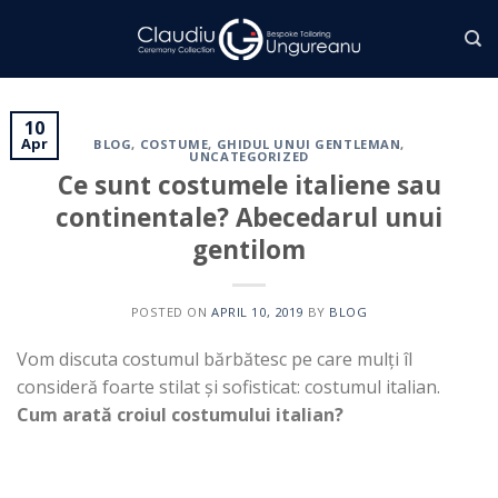
Skip
to
content
10
Apr
BLOG
,
COSTUME
,
GHIDUL UNUI GENTLEMAN
,
UNCATEGORIZED
Ce sunt costumele italiene sau
continentale? Abecedarul unui
gentilom
POSTED ON
APRIL 10, 2019
BY
BLOG
Vom discuta costumul bărbătesc pe care mulți îl
consideră foarte stilat și sofisticat: costumul italian.
Cum arată croiul costumului italian?