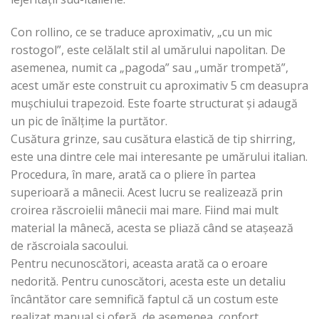
Con rollino, ce se traduce aproximativ, „cu un mic
rostogol”, este celălalt stil al umărului napolitan. De
asemenea, numit ca „pagoda” sau „umăr trompetă”,
acest umăr este construit cu aproximativ 5 cm deasupra
mușchiului trapezoid. Este foarte structurat și adaugă
un pic de înălțime la purtător.
Cusătura grinze, sau cusătura elastică de tip shirring,
este una dintre cele mai interesante pe umărului italian.
Procedura, în mare, arată ca o pliere în partea
superioară a mânecii. Acest lucru se realizează prin
croirea răscroielii mânecii mai mare. Fiind mai mult
material la mânecă, acesta se pliază când se atașează
de răscroiala sacoului.
Pentru necunoscători, aceasta arată ca o eroare
nedorită. Pentru cunoscători, acesta este un detaliu
încântător care semnifică faptul că un costum este
realizat manual și oferă, de asemenea, confort