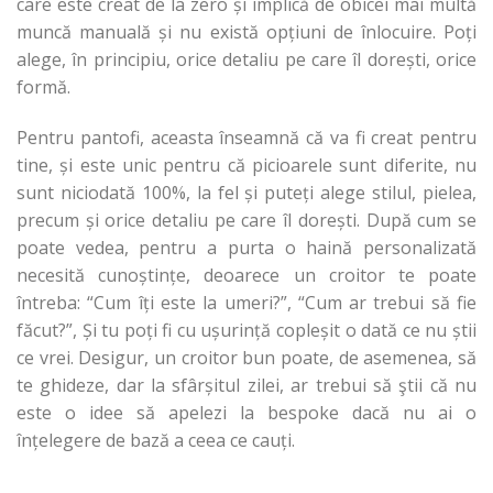
care este creat de la zero și implică de obicei mai multă
muncă manuală și nu există opțiuni de înlocuire. Poți
alege, în principiu, orice detaliu pe care îl dorești, orice
formă.
Pentru pantofi, aceasta înseamnă că va fi creat pentru
tine, și este unic pentru că picioarele sunt diferite, nu
sunt niciodată 100%, la fel și puteți alege stilul, pielea,
precum și orice detaliu pe care îl dorești. După cum se
poate vedea, pentru a purta o haină personalizată
necesită cunoștințe, deoarece un croitor te poate
întreba: “Cum îți este la umeri?”, “Cum ar trebui să fie
făcut?”, Și tu poți fi cu ușurință copleșit o dată ce nu știi
ce vrei. Desigur, un croitor bun poate, de asemenea, să
te ghideze, dar la sfârșitul zilei, ar trebui să ştii că nu
este o idee să apelezi la bespoke dacă nu ai o
înțelegere de bază a ceea ce cauți.