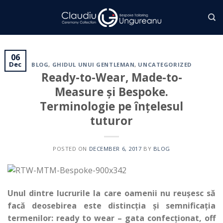
Skip
to
content
06
Dec
BLOG
,
GHIDUL UNUI GENTLEMAN
,
UNCATEGORIZED
Ready-to-Wear, Made-to-
Measure și Bespoke.
Terminologie pe înțelesul
tuturor
POSTED ON
DECEMBER 6, 2017
BY
BLOG
Unul dintre lucrurile la care oamenii nu reușesc să
facă deosebirea este distincția și semnificația
termenilor: ready to wear – gata confecționat, off