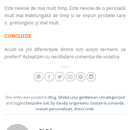
Este nevoie de mai mult timp. Este nevoie de o perioadă
mult mai îndelungată de timp și se impun probele care
o prelungesc şi mai mult.
CONCLUZIE
Acum că știi diferențele dintre toți acești termeni, ce
preferi? Așteptăm cu nerăbdare comentariile voastre.
This entry was posted in
Blog
,
Ghidul unui gentleman
,
Uncategorized
and tagged
bespoke suit
,
by claudiu ungureanu
,
costum la comanda
,
costum personalizart
,
dress code
.