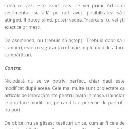
Ceea ce vezi este exact ceea ce vei primi. Articolul
vestimentar se află pe raft aveți posibilitatea să-l
atingeți, îl puteți simți, puteți vedea, încerca și tu vei ști
exact ce primești.
De asemenea, nu trebuie să aștepți. Trebuie doar să-l
cumperi, este cu siguranță cel mai simplu mod de a face
cumpărături.
Contra
:
Niciodată nu se va potrivi perfect, chiar dacă este
modificat după aceea. Cele mai multe sunt proiectate ca
articole de îmbrăcăminte pentru piață în masă. Hainelor
le poți face modificări, pe când la o pereche de pantofi,
nu poți.
De obicei nu se găsesc țesături unice, cum ar fi cele de