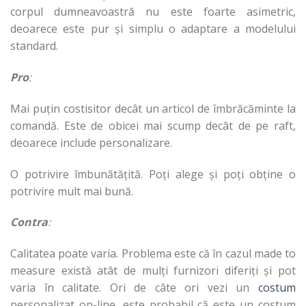
corpul dumneavoastră nu este foarte asimetric,
deoarece este pur și simplu o adaptare a modelului
standard.
Pro
:
Mai puțin costisitor decât un articol de îmbrăcăminte la
comandă. Este de obicei mai scump decât de pe raft,
deoarece include personalizare.
O potrivire îmbunătățită. Poți alege și poți obține o
potrivire mult mai bună.
Contra
:
Calitatea poate varia. Problema este că în cazul made to
measure există atât de mulți furnizori diferiți și pot
varia în calitate. Ori de câte ori vezi un
costum
personalizat on-line, este probabil că este un costum