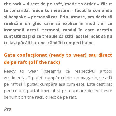
the rack – direct de pe raft, made to order – făcut
la comandă, made to measure – făcut la comandă
și bespoke – personalizat. Prin urmare, am decis să
realizăm un ghid care să explice în mod clar ce
înseamnă acești termeni, modul în care aceștia
sunt utilizați și ce trebuie să știți, astfel încât să nu
te lași păcălit atunci când îți cumperi haine.
Gata confecționat (ready to wear) sau direct
de pe raft (off the rack)
Ready to wear înseamnă că respectivul articol
vestimentar îl puteți cumpăra dintr-un magazin, se află
pe raft și îl puteți cumpăra așa cum este. Este destinat
pentru a fi purtat imediat și prin urmare deseori este
denumit off the rack, direct de pe raft.
Pro
: