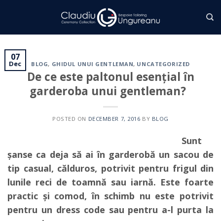
Skip
to
content
07
Dec
BLOG
,
GHIDUL UNUI GENTLEMAN
,
UNCATEGORIZED
De ce este paltonul esențial în
garderoba unui gentleman?
POSTED ON
DECEMBER 7, 2016
BY
BLOG
Sunt
șanse ca deja să ai în garderobă un sacou de
tip casual, călduros, potrivit pentru frigul din
lunile reci de toamnă sau iarnă. Este foarte
practic și comod, în schimb nu este potrivit
pentru un dress code sau pentru a-l purta la