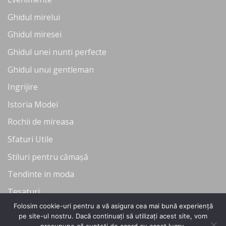
Ghidul mirelui
Ghidul miresei
Ghidul unei nunti perfecte
Ghidul unui gentleman
Ingrijire
Istoria Modei
Rochii de mireasa
Sfaturi Utile
Stiluri pentru cămașă
Tendinte in moda
Tesaturi
Folosim cookie-uri pentru a vă asigura cea mai bună experiență
Uncategorized
pe site-ul nostru. Dacă continuați să utilizați acest site, vom