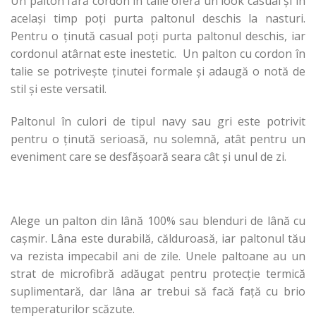
Un palton fără cordon în talie oferă un look casual și în
același timp poți purta paltonul deschis la nasturi.
Pentru o ținută casual poți purta paltonul deschis, iar
cordonul atârnat este inestetic. Un palton cu cordon în
talie se potrivește ținutei formale și adaugă o notă de
stil și este versatil.
Paltonul în culori de tipul navy sau gri este potrivit
pentru o ținută serioasă, nu solemnă, atât pentru un
eveniment care se desfășoară seara cât și unul de zi.
Alege un palton din lână 100% sau blenduri de lână cu
cașmir. Lâna este durabilă, călduroasă, iar paltonul tău
va rezista impecabil ani de zile. Unele paltoane au un
strat de microfibră adăugat pentru protecție termică
suplimentară, dar lâna ar trebui să facă față cu brio
temperaturilor scăzute.