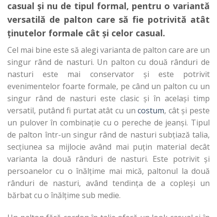
casual și nu de tipul formal, pentru o variantă
versatilă de palton care să fie potrivită atât
ținutelor formale cât și celor casual.
Cel mai bine este să alegi varianta de palton care are un
singur rând de nasturi. Un palton cu două rânduri de
nasturi este mai conservator și este potrivit
evenimentelor foarte formale, pe când un palton cu un
singur rând de nasturi este clasic și în același timp
versatil, putând fi purtat atât cu un
costum
, cât și peste
un pulover în combinație cu o pereche de jeanși. Tipul
de palton într-un singur rând de nasturi subțiază talia,
secțiunea sa mijlocie având mai puțin material decât
varianta la două rânduri de nasturi. Este potrivit și
persoanelor cu o înălțime mai mică, paltonul la două
rânduri de nasturi, având tendința de a copleși un
bărbat cu o înălțime sub medie.