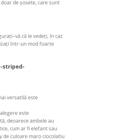
doar de
șosete
,
care
sunt
gurați
–
vă
că
le
vedeți
,
în
caz
zați
într
-un mod foarte
ai
versatilă
este
alegere este
ită
, deoarece ambele au
otice, cum ar
fi
elefant sau
by de culoare maro ciocolatiu