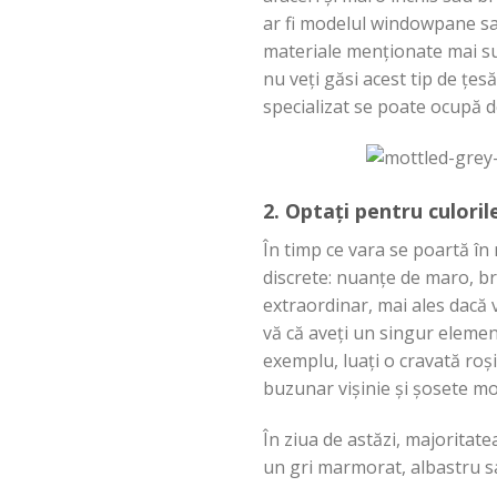
ar
fi
modelul windowpane s
materiale
menționate
mai
s
nu
veți
găsi
acest
tip
de
țesă
specializat
se
poate
ocupă
d
2.
Optați
pentru culoril
În
timp
ce
vara
se
poartă
în
discrete:
nuanțe
de maro, b
extraordinar, mai
ales
dacă
vă
că
aveți
un
singur
element
exemplu,
luați
o
cravată
roș
buzunar
vișinie
și
șosete
mo
În
ziua
de astăzi, majoritate
un
gri
marmorat, albastru
s