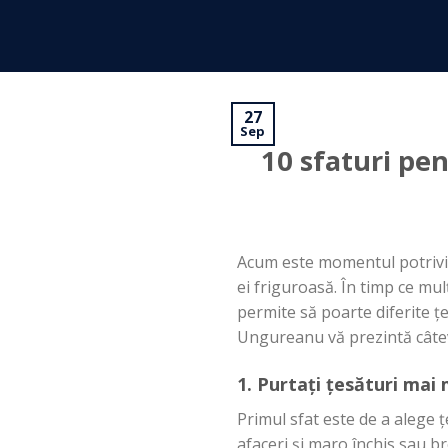
Skip
to
content
27
Sep
10 sfaturi pe
Acum este momentul potriv
ei
friguroasă
.
În
timp
ce
mul
permite
să
poarte diferite
ț
Ungureanu
vă
prezintă
câte
1.
Purtați
țesături
mai
m
Primul
sfat
este de a alege
ț
afaceri
și
maro
închis
sau
br