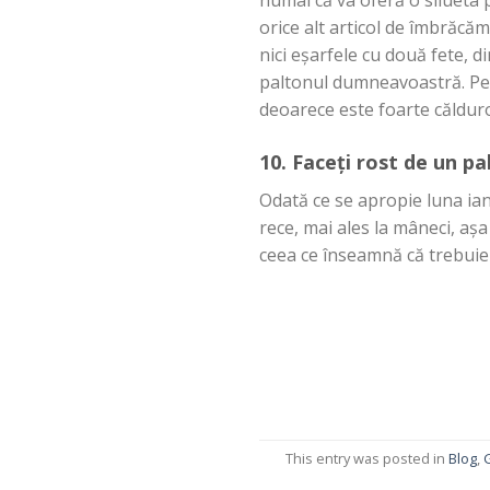
numai
că
va
oferă
o
silueta
orice
alt
articol de
îmbrăcăm
nici
eșarfele
cu
două
fete
, d
paltonul
dumneavoastră
. P
deoarece este foarte
căldur
10.
Faceți
rost de un pa
O
dată
ce
se
apropie
luna
ian
rece,
mai
ales
la
mâneci
,
așa
ceea ce
înseamnă
că
trebui
This entry was posted in
Blog
,