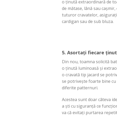
o
ținută
extraordinară
de t
de
mătase
,
lână
sau
ca
șmir
,
tuturor cravatelor,
asigurați
cardigan sau de sub
bluza
.
5.
Asortați
fiecare
ținu
Din
nou,
toamna
solicită
bat
o
ținută
luminoasă
și
extrao
o
cravată
tip
jacard
se
potri
se
potrivește
foarte bine cu
diferite patternuri.
Acestea
sunt
doar
câteva
ide
a
ști
cu
siguranță
ce
funcțio
va
că
evitați
purtarea
repeti