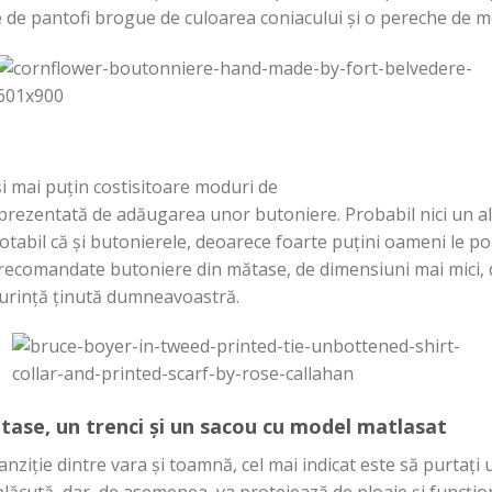
e de pantofi brogue de culoarea coniacului
și
o pereche de mo
i
mai
puțin
costisitoare moduri de
prezentată
de
adăugarea
unor butoniere.
Probabil
nici un
al
notabil
că
și
butonierele, deoarece foarte
puțini
oameni le
po
recomandate butoniere
din
mătase
, de
dimensiuni
mai mici,
urință
ținută
dumneavoastră
.
tase
, un trenci
și
un sacou cu model matlasat
anziție
dintre
vara
și
toamnă
, cel
mai
indicat este
să
purtați
u