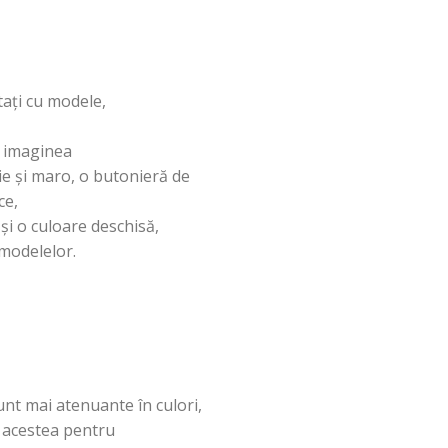
ați
cu modele,
imaginea
ie
și
maro, o
butonieră
de
ce,
e
și
o culoare
deschisă
,
modelelor.
sunt
mai
atenuante
în
culori,
e
acestea
pentru