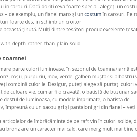
au
în
carouri.
Dacă
doriți
ceva foarte special,
alegeți
un costum
us
– de exemplu, un flanel maro
și
un
costum
în
carouri. Pe r
turi
foarte
des
, in schimb un croitor
e
această
ținută
.
Mulți
dintre
tesători produc
excelente
țesă
e toamnei
mare
parte
culori luminoase,
în
sezonul de
toamna
/
iarnă
es
ronz,
roșu
, purpuriu, mov, verde, galben
muștar
și
albastru 
veți
combină
culorile. Desigur,
puteți
alege
să
purtați
culori v
 de culoare vie, cum ar
fi
o
cravată
, o
batistă
de buzunar
sa
ie
destul
de
luminoasă
, cu modele imprimate, o batistă de
v,
împreună
cu un sacou
gri
și
pantaloni gri
din
flanel –
veți
a articolelor de
îmbrăcăminte
de pe raft
vin
în
culori solide, 
au
bronz are un caracter
mai
cald,
care
merg
mult
mai bine c