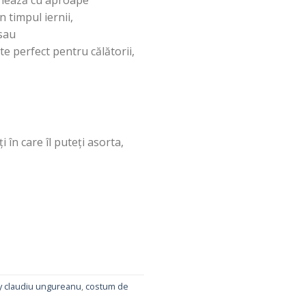
onează
cu aproape
în
timpul iernii,
 sau
ste perfect pentru
călătorii
,
ți
în
care
îl
puteți
asorta
,
y claudiu ungureanu
,
costum de