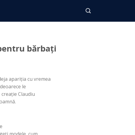
pentru bărbați
deja
apariția
cu vremea
deoarece le
e
creație
Claudiu
toamnă.
e
geți
modele, cum