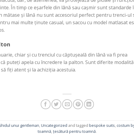
plăcută
, dar, de asemenea, va
protejează
de ploaie
și
funcți
inte
.
În
timp
ce
eșarfele
din
lână
sau
ca
șmir
sunt
standarde
in
mătase
și
lână
nu sunt accesoriul perfect pentru trenci-ul
entru mai
multe
ținute
casual, un sacou cu model matlasat e
os
.
lton
uarie, chiar
și
cu trenciul cu
căptușeală
din
lână
va
fi
prea
că
puteți
apela
cu
încredere
la palton.
Sunt
diferite
modalită
e
să
fiți
atent
și
la
achiziția
acestuia.
Ghidul unui gentleman
,
Uncategorized
and tagged
bespoke suits
,
costum b
toamnă
,
țesătură pentru toamnă
.