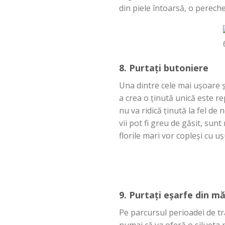
din piele
întoarsă
, o perech
8.
Purtați
butoniere
Una
dintre
cele
mai
ușoare
ș
a
crea
o
ținută
unică
este
re
nu
va
ridică
ținută
la
fel de 
vii pot
fi
greu de
găsit
,
sunt
florile
mari
vor
copleși
cu
uș
9.
Purtați
eșarfe
din
mă
Pe parcursul perioadei de
tr