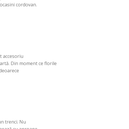
casini cordovan.
t
accesoriu
artă
.
Din
moment ce florile
 deoarece
n trenci. Nu