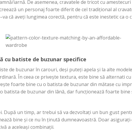
oamnă/
iarnă
. De asemenea, cravatele de tricot cu amestecuri
creează
un personaj foarte diferit de cel
tradițional
al
cravat
–
va
că
aveți
lungimea
corectă
, pentru
că
este inestetic ca o
c
tă
cu
batiste
de buzunar specifice
iste
de buzunar
în
carouri,
deși
puteți
apela
și
la
alte modele
rdinară
.
În
ceea ce
privește
textura
, este bine
să
alternati
c
vește
foarte bine cu o
batista
de buzunar
din
mătase
cu impr
 o batista de buzunar din
lână
, dar
funcționează
foarte bine
i.
După
un
timp
, ar trebui
să
va
dezvoltați
un bun gust pent
nează
bine
și
ce nu
în
ținută
dumneavoastră
. Doar
asigurați
-
tivă
a
aceleași
combinații
.