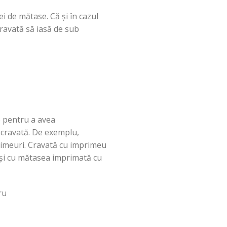
ei de
mătase
.
Că
și
în
cazul
ravată
să
iasă
de sub
 pentru a avea
u
cravată
. De exemplu,
imeuri.
Cravată
cu imprimeu
și
cu
mătasea
imprimată
cu
ru