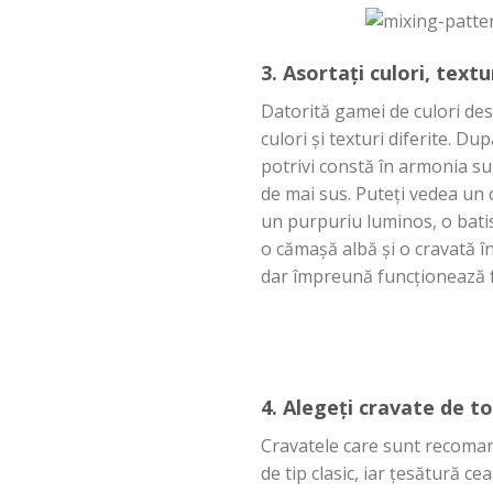
3.
Asortați
culori, textu
Datorită
gamei de culori
des
culori
și
texturi diferite.
Dup
potrivi
constă
în
armonia
su
de
mai
sus
.
Puteți
vedea un 
un purpuriu luminos, o
bati
o
cămașă
albă
și
o
cravată
î
dar
împreună
funcționează
4.
Alegeți
cravate de
t
Cravatele
care
sunt
recoman
de
tip
clasic
, iar
țesătură
cea