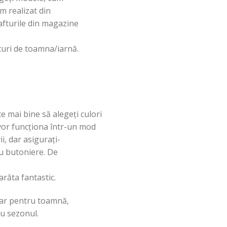
 realizat din
afturile din magazine
turi
de
toamna
/
iarnă
.
te
mai
bine
să
alegeți
culori
vor
funcționa
într
-un mod
ii, dar
asigurați
-
u
butoniere. De
arăta
fantastic.
dar pentru
toamnă
,
u sezonul.