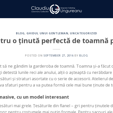
BLOG
,
GHIDUL UNUI GENTLEMAN
,
UNCATEGORIZED
ntru o ținută perfectă de toamnă 
POSTED ON
SEPTEMBER 27, 2016
BY
BLOG
it
să
ne
gândim
la
garderoba
de
toamnă
.
Toamna
și
-a
făcut
ți
detestă
lunile reci ale anului,
alții
o
așteaptă
cu
nerăbdare
esături
și
straturi asortate cu o serie de accesorii. Atelierul d
va
sfaturi pentru a va
putea
formă
cele
mai
bune
ținute
de 
asive, cu un model
interesant
esături
mai
grele.
Țesăturile
din
flanel –
gri
pentru
ținutele
d
onz pentru costumele mai
puți
n
formale. Pentru sacouri
ale