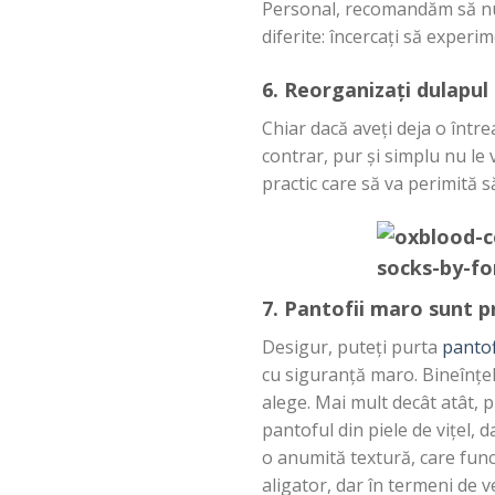
Personal,
recomandăm
să
n
diferite:
încercați
să
experim
6.
Reorganizați
dulapul
Chiar
dacă
aveți
deja
o
între
contrar, pur
și
simplu nu le
practic
care
să
va perimită
s
7. Pantofii maro
sunt
pr
Desigur,
puteți
purta
pantof
cu
siguranță
maro.
Bineînțe
alege.
Mai
mult
decât
atât
,
p
pantoful
din
piele de
vițel
, 
o
anumită
textură
,
care
fun
aligator, dar
în
termeni de ve