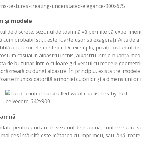
ri
și
modele
tul
de discrete, sezonul de
toamnă
vă
permite
să
experiment
ă
cum
probabil
știți
, este foarte
ușor
să
exagerați
.
Artă
de a
btilă
a tuturor elementelor. De exemplu,
priviți
costumul
din
costum casual
în
albastru
închis
, albastru
într
-o
nuanță
med
stă
de buzunar
într
-o culoare
gri
-verzui cu modele geometri
ndrăzneață
cu
dungi
albastre.
În
principiu,
există
trei model
foarte frumos
datorită
armoniei culorilor
și
a dimensiunilor 
oamnă
date pentru purtare
în
sezonul de
toamnă
, sunt cele care 
mai
des
întâlnită
este
mătasea
cu imprimeu,
sau
lână
, toat