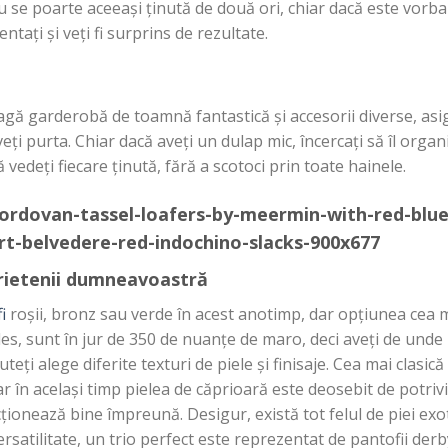
u
se
poarte
aceeași
ținută
de
două
ori, chiar
dacă
este
vorba
entați
și
veți
fi
surprins de rezultate.
agă
garderobă
de
toamnă
fantastică
și
accesorii diverse,
asi
veți
purta
. Chiar
dacă
aveți
un dulap mic,
încercați
să
îl
organi
ă
vedeți
fiecare
ținută
,
fără
a scotoci
prin
toate hainele.
ietenii
dumneavoastră
i
roșii
, bronz
sau
verde
în
acest anotimp, dar
opțiunea
cea
m
les
,
sunt
în
jur de 350 de
nuanțe
de maro, deci
aveți
de unde
uteți
alege diferite texturi de piele
și
finisaje.
Cea
mai
clasică
dar
în
același
timp
pielea de
căprioară
este deosebit de
potriv
cționează
bine
împreună
. Desigur,
există
tot
felul de piei ex
rsatilitate, un trio perfect este reprezentat de pantofii der