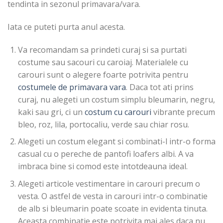
tendinta in
sezonul primavara/vara.
Iata ce puteti purta anul acesta.
Va recomandam sa prindeti curaj si sa purtati
costume sau sacouri cu caroiaj. Materialele cu
carouri sunt o alegere foarte potrivita pentru
costumele de primavara vara
. Daca tot ati prins
curaj, nu alegeti un costum simplu bleumarin, negru,
kaki sau gri, ci un
costum cu carouri
vibrante precum
bleo, roz, lila, portocaliu, verde sau chiar rosu.
Alegeti un costum elegant si combinati-l intr-o forma
casual cu o pereche de pantofi loafers albi. A va
imbraca bine si comod este intotdeauna ideal.
Alegeti articole vestimentare in carouri precum o
vesta. O astfel de vesta in carouri intr-o combinatie
de alb si bleumarin poate scoate in evidenta tinuta.
Aceasta combinatie este potrivita mai ales daca nu