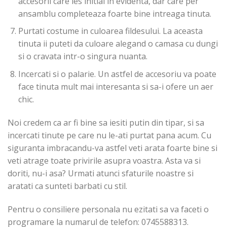
accesorii care ies initial in evidenta, dar care per
ansamblu completeaza foarte bine intreaga tinuta.
Purtati costume in culoarea fildesului. La aceasta
tinuta ii puteti da culoare alegand o camasa cu dungi
si o cravata intr-o singura nuanta.
Incercati si o palarie. Un astfel de accesoriu va poate
face tinuta mult mai interesanta si sa-i ofere un aer
chic.
Noi credem ca ar fi bine sa iesiti putin din tipar, si sa
incercati tinute pe care nu le-ati purtat pana acum. Cu
siguranta imbracandu-va astfel veti arata foarte bine si
veti atrage toate privirile asupra voastra. Asta va si
doriti, nu-i asa? Urmati atunci sfaturile noastre si
aratati ca sunteti barbati cu stil.
Pentru o consiliere personala nu ezitati sa va faceti o
programare la numarul de telefon: 0745588313.