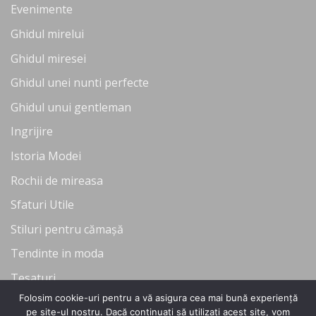
Evenimente
Ghidul mirelui
Ghidul miresei
Ghidul unei nunti perfecte
Ghidul unui gentleman
Ingrijire
Istoria Modei
Rochii de mireasa
Sfaturi Utile
Stiluri pentru cămașă
Tendinte in moda
Tesaturi
Folosim cookie-uri pentru a vă asigura cea mai bună experiență
Uncategorized
pe site-ul nostru. Dacă continuați să utilizați acest site, vom