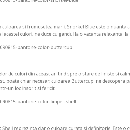
n culoarea si frumusetea marii, Snorkel Blue este o nuanta ce
al acestei culori, ne duce cu gandul la o vacanta relaxanta, l
or de culori din aceast an tind spre o stare de liniste si calm,
st, poate chiar necesar: culoarea Buttercup, ne descopera par
r-un loc insorit si fericit.
Shell reprezinta clar o culoare curata si definitorie. Este o 