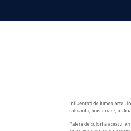
Skip
to
content
Influentati de lumea artei, i
calmanta, linistitoare, incli
Paleta de culori a acestui a