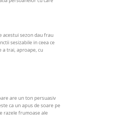
ratia persoanelor cu care
ale acestui sezon dau frau
nctii sesizabile in ceea ce
e a trai, aproape, cu
oare are un ton persuasiv
este ca un apus de soare pe
de razele frumoase ale