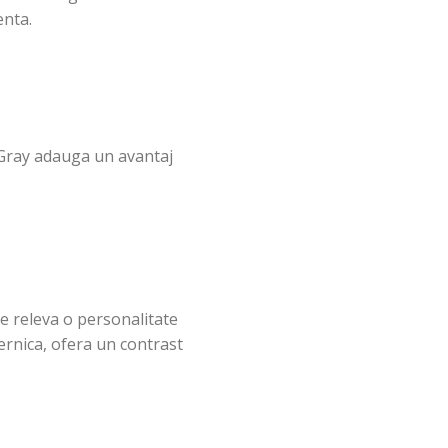
enta.
c Gray adauga un avantaj
re releva o personalitate
ernica, ofera un contrast