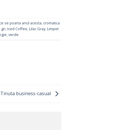
ce se poarta anul acesta
,
cromatica
,
gri
,
Iced Coffee
,
Lilac Gray
,
Limpet
ogie
,
verde
.
Tinuta business-casual