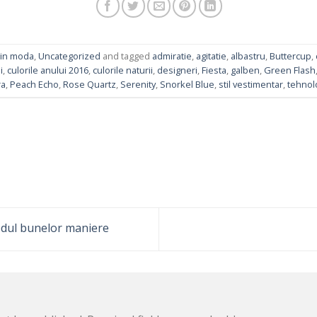
 in moda
,
Uncategorized
and tagged
admiratie
,
agitatie
,
albastru
,
Buttercup
,
i
,
culorile anului 2016
,
culorile naturii
,
designeri
,
Fiesta
,
galben
,
Green Flash
ra
,
Peach Echo
,
Rose Quartz
,
Serenity
,
Snorkel Blue
,
stil vestimentar
,
tehnol
odul bunelor maniere