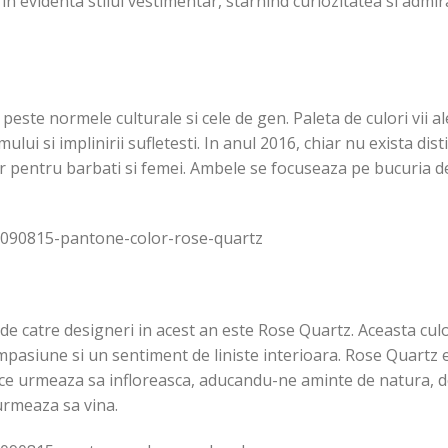
in evidenta stilul vestimentar, starnind curiozitatea si admi
 peste normele culturale si cele de gen. Paleta de culori vii 
lui si implinirii sufletesti. In anul 2016, chiar nu exista disti
lor pentru barbati si femei. Ambele se focuseaza pe bucuria d
e catre designeri in acest an este Rose Quartz. Aceasta cul
mpasiune si un sentiment de liniste interioara. Rose Quartz 
e ce urmeaza sa infloreasca, aducandu-ne aminte de natura, 
urmeaza sa vina.