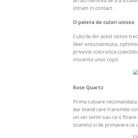
an au menirea de a a scoate 
intram in contact.
O paleta de culori unisex
Culorile din acest sezon trec
liber entuziasmului, optimismu
priveste coloristica colectii
inocenta unor copii.
Rose Quartz
Prima culoare recomandata d
dar bland care transmite co
un cer senin sau ca o floar
soarelui si de primavara ce 