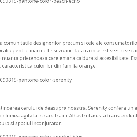
a comunitatile designerilor precum si cele ale consumatoril
caliu pentru mai multe sezoane. Iata ca in acest sezon se ram
 nuanta prietenoasa care emana caldura si accesibilitate. Es
 caracteristica culorilor din familia orange.
 intinderea cerului de deasupra noastra, Serenity confera un ef
in lumea agitata in care traim. Albastrul acesta transcenden
ra si spatiul inconjurator.