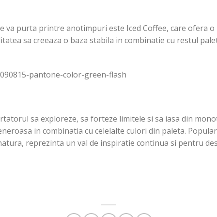
ne va purta printre anotimpuri este Iced Coffee, care ofera o 
litatea sa creeaza o baza stabila in combinatie cu restul palet
tatorul sa exploreze, sa forteze limitele si sa iasa din mon
neroasa in combinatia cu celelalte culori din paleta. Popula
 natura, reprezinta un val de inspiratie continua si pentru des