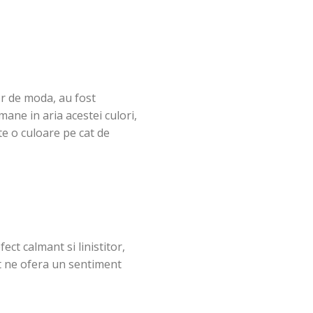
or de moda, au fost
ane in aria acestei culori,
te o culoare pe cat de
ect calmant si linistitor,
t ne ofera un sentiment