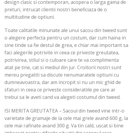
design clasic si contemporan, acopera o larga gama de
preturi, intrucat clientii nostri beneficiaza de o
multitudine de optiuni.
Toate calitatile minunate ale unui sacou din tweed sunt
o alegere perfecta pentru un costum, dar cum haina in
sine tinde sa fie destul de grea, e chiar mai important sa
faci alegerile potrivite in ceea ce priveste greutatea,
potrivirea, stilul si o culoare care te va complimenta
atat pe tine, cat si mediul din jur. Croitorii nostri sunt
mereu pregatiti sa discute nenumaratele optiuni cu
dumneavoastra, dar am incropit si nu un mic ghid de
sfaturi in ceea ce priveste consideratiile pe care ar
trebui sa le aveti cand va alegeti costumul din tweed.
ISI MERITA GREUTATEA – Sacoul din tweed vine intr-o
varietate de gramaje de la cele mai grele avand 600 g, la
cele mai rafinate avand 300 g. Va tin cald, uscat si bine