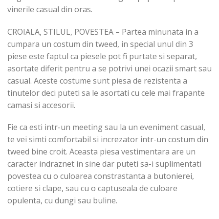
vinerile casual din oras.
CROIALA, STILUL, POVESTEA – Partea minunata in a
cumpara un costum din tweed, in special unul din 3
piese este faptul ca piesele pot fi purtate si separat,
asortate diferit pentru a se potrivi unei ocazii smart sau
casual. Aceste costume sunt piesa de rezistenta a
tinutelor deci puteti sa le asortati cu cele mai frapante
camasi si accesorii.
Fie ca esti intr-un meeting sau la un eveniment casual,
te vei simti comfortabil si increzator intr-un costum din
tweed bine croit. Aceasta piesa vestimentara are un
caracter indraznet in sine dar puteti sa-i suplimentati
povestea cu o culoarea constrastanta a butonierei,
cotiere si clape, sau cu o captuseala de culoare
opulenta, cu dungi sau buline.