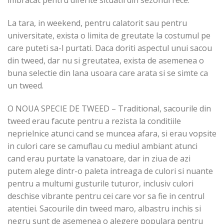
imbracat pentru diferite situatii din sezonul rece.
La tara, in weekend, pentru calatorit sau pentru
universitate, exista o limita de greutate la costumul pe
care puteti sa-l purtati. Daca doriti aspectul unui sacou
din tweed, dar nu si greutatea, exista de asemenea o
buna selectie din lana usoara care arata si se simte ca
un tweed.
O NOUA SPECIE DE TWEED – Traditional, sacourile din
tweed erau facute pentru a rezista la conditiile
neprielnice atunci cand se muncea afara, si erau vopsite
in culori care se camuflau cu mediul ambiant atunci
cand erau purtate la vanatoare, dar in ziua de azi
putem alege dintr-o paleta intreaga de culori si nuante
pentru a multumi gusturile tuturor, inclusiv culori
deschise vibrante pentru cei care vor sa fie in centrul
atentiei. Sacourile din tweed maro, albastru inchis si
negru sunt de asemenea o alegere populara pentru