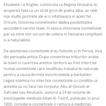
Elizabeta I a Angliei, cunoscuta ca Regina Fecioara, isi
acoperea fata cu un strat gros de pudra alba, iar cele
mai multe portrete ale ei o infatiseaza in acest fel.
Oricum, folosirea cosmeticelor dadea posibilitatea
ascunderii varstei reale. In epoca victoriana cosmeticele
par sa intre intr-un con de umbra in favoarea simplitatii
si a naturaletei.
De asemenea cosmeticele erau folosite si in Persia, inca
din perioada antica. Dupa convertirea triburilor arabe
la Islam si cucerirea acestor teritorii au fost interzise
numai cosmeticele care modificau trasaturile naturale
pentru a cauza dorinta incontrolabila a barbatilor.
Legea islamica nu interzice cosmeticele cu conditia ca
acestea sa nu faca rau corpului. Abu al-Qssum al-
Zahrawi sau Abulcasis, autorul a 24 de volume de
enciclopedie medicala Kitab Al-Tasrif, publicate in anul
1000, considera cosmeticele o ramura a medicinei.