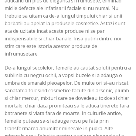
aducand un plus de eleganta si frumusete, eliminad
micile defecte ale infatisarii faciale si nu numai. Nu
trebuie sa uitam ca de-a lungul timpului chiar si unii
barbatii au apelat la produsele cosmetice. Astazi sunt
ata de uzitate incat aceste produse ni se par
indispensabile si chiar banale. Insa putini dintre noi
stim care este istoria acestor produse de
infrumusetare.
De-a lungul secolelor, femeile au cautat solutii pentru a
sublinia cu negru ochii, a vopsi buzele si a adauga o
umbra de smarald pleoapelor. De multe ori si-au riscat
sanatatea folosind cosmetice facute din arsenic, plumb
si chiar mercur, mixturi care se dovedeau toxice si chiar
mortale, chiar daca promiteau sa le aduca tinerete fara
batranete si viata fara de moarte. In culturile antice,
femeile puteau sa-si adauge rosu pe fata prin
transformarea anumitor minerale in pudra. Alte