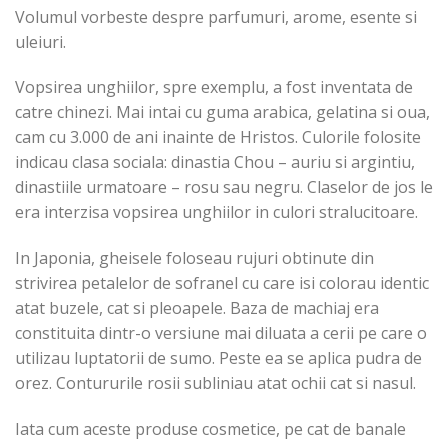
Volumul vorbeste despre parfumuri, arome, esente si
uleiuri.
Vopsirea unghiilor, spre exemplu, a fost inventata de
catre chinezi. Mai intai cu guma arabica, gelatina si oua,
cam cu 3.000 de ani inainte de Hristos. Culorile folosite
indicau clasa sociala: dinastia Chou – auriu si argintiu,
dinastiile urmatoare – rosu sau negru. Claselor de jos le
era interzisa vopsirea unghiilor in culori stralucitoare.
In Japonia, gheisele foloseau rujuri obtinute din
strivirea petalelor de sofranel cu care isi colorau identic
atat buzele, cat si pleoapele. Baza de machiaj era
constituita dintr-o versiune mai diluata a cerii pe care o
utilizau luptatorii de sumo. Peste ea se aplica pudra de
orez. Contururile rosii subliniau atat ochii cat si nasul.
Iata cum aceste produse cosmetice, pe cat de banale