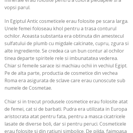
minerale erau folosite pentru a colora pleoapele si a
vopsi parul.
In Egiptul Antic cosmeticele erau folosite pe scara larga.
Unele femei foloseau khol pentru a trasa conturul
ochilor. Aceasta substanta era obtinuta din amestecul
sulfatului de plumb cu migdale calcinate, cupru, zgura si
alte ingrediente. Se credea ca un bun contur al ochilor
tinea departe spiritele rele si imbunatatea vederea.
Chiar si femeile sarace isi machiau ochii in vechiul Egipt.
Pe de alta parte, productia de cosmetice din vechea
Roma era asigurata de sclave care erau cunoscute sub
numele de Cosmetae.
Chiar si in trecut produsele cosmetice erau folosite atat
de femei, cat si de barbati. Pudra era utilizata in Europa
aristocrata atat pentru fata, pentru a masca cicatricele
lasate de diverse boli, dar si pentru peruci. Cosmeticele
erau folosite si din ratiuni simbolice. De pilda, faimoasa