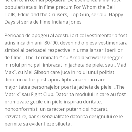
popularizata si in filme precum For Whom the Bell
Tolls, Eddie and the Cruisers, Top Gun, serialul Happy
Days si seria de filme Indiana Jones.
Perioada de apogeu al acestui articol vestimentar a fost
atins inca din anii ’80-’90, devenind o piesa vestimentara
simbol al perioadei respective in urma lansarii seriilor
de filme „The Terminator” cu Arnold Schwarzenegger
in rolul principal, imbracat in jacheta de piele, sau „Mad
Max”, cu Mel Gibson care juca in rolul unui politist
dintr-un viitor post-apocaliptic anarhic in care
majoritatea personajelor poarta jachete de piele, „The
Matrix” sau Fight Club. Datorita modului in care au fost
promovate gecile din piele inspirau duritate,
nonconformist, un caracter puternic si hotarat,
razvratire, dar si senzualitate datorita designului ce le
permite sa evidentieze silueta .