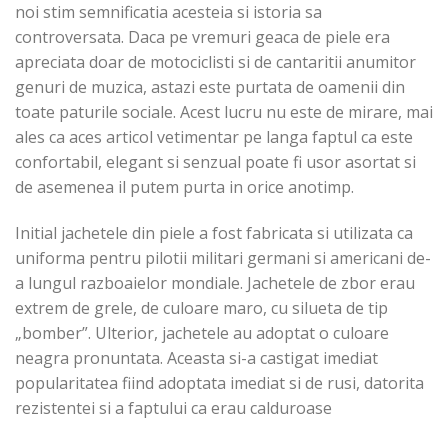
noi stim semnificatia acesteia si istoria sa
controversata. Daca pe vremuri geaca de piele era
apreciata doar de motociclisti si de cantaritii anumitor
genuri de muzica, astazi este purtata de oamenii din
toate paturile sociale. Acest lucru nu este de mirare, mai
ales ca aces articol vetimentar pe langa faptul ca este
confortabil, elegant si senzual poate fi usor asortat si
de asemenea il putem purta in orice anotimp.
Initial jachetele din piele a fost fabricata si utilizata ca
uniforma pentru pilotii militari germani si americani de-
a lungul razboaielor mondiale. Jachetele de zbor erau
extrem de grele, de culoare maro, cu silueta de tip
„bomber”. Ulterior, jachetele au adoptat o culoare
neagra pronuntata. Aceasta si-a castigat imediat
popularitatea fiind adoptata imediat si de rusi, datorita
rezistentei si a faptului ca erau calduroase