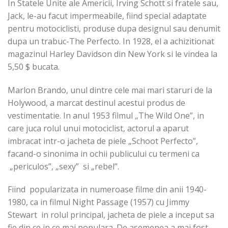
In Statele Unite ale Americii, Irving Schott si fratele sau,
Jack, le-au facut impermeabile, fiind special adaptate
pentru motociclisti, produse dupa designul sau denumit
dupa un trabuc-The Perfecto. In 1928, el a achizitionat
magazinul Harley Davidson din New York si le vindea la
5,50 $ bucata.
Marlon Brando, unul dintre cele mai mari staruri de la
Holywood, a marcat destinul acestui produs de
vestimentatie. In anul 1953 filmul „The Wild One”, in
care juca rolul unui motociclist, actorul a aparut
imbracat intr-o jacheta de piele „Schoot Perfecto”,
facand-o sinonima in ochii publicului cu termeni ca
„periculos”, „sexy” si „rebel”.
Fiind popularizata in numeroase filme din anii 1940-
1980, ca in filmul Night Passage (1957) cu Jimmy
Stewart in rolul principal, jacheta de piele a inceput sa
fie din ce in ce mai populara. De asemenea a mai fost