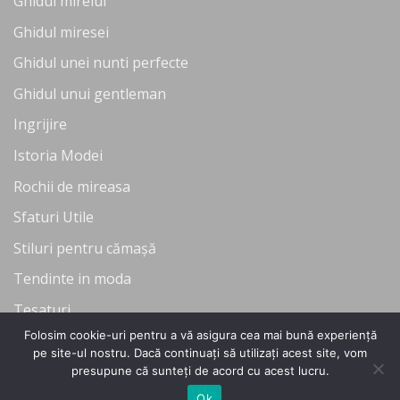
Ghidul mirelui
Ghidul miresei
Ghidul unei nunti perfecte
Ghidul unui gentleman
Ingrijire
Istoria Modei
Rochii de mireasa
Sfaturi Utile
Stiluri pentru cămașă
Tendinte in moda
Tesaturi
Folosim cookie-uri pentru a vă asigura cea mai bună experiență
Uncategorized
pe site-ul nostru. Dacă continuați să utilizați acest site, vom
presupune că sunteți de acord cu acest lucru.
Ok