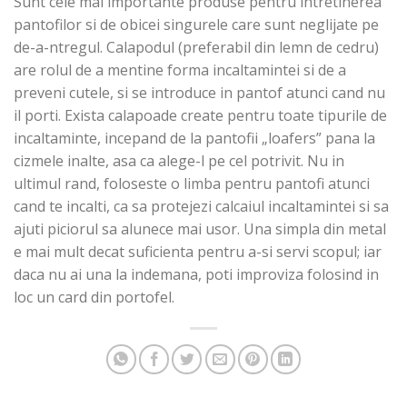
Sunt cele mai importante produse pentru intretinerea
pantofilor si de obicei singurele care sunt neglijate pe
de-a-ntregul. Calapodul (preferabil din lemn de cedru)
are rolul de a mentine forma incaltamintei si de a
preveni cutele, si se introduce in pantof atunci cand nu
il porti. Exista calapoade create pentru toate tipurile de
incaltaminte, incepand de la pantofii „loafers” pana la
cizmele inalte, asa ca alege-l pe cel potrivit. Nu in
ultimul rand, foloseste o limba pentru pantofi atunci
cand te incalti, ca sa protejezi calcaiul incaltamintei si sa
ajuti piciorul sa alunece mai usor. Una simpla din metal
e mai mult decat suficienta pentru a-si servi scopul; iar
daca nu ai una la indemana, poti improviza folosind in
loc un card din portofel.