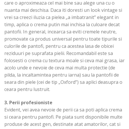
care o aproximeaza cel mai bine sau alege una cu o
nuanta mai deschisa. Daca iti doresti un look vintage si
vrei sa creezi iluzia ca pielea „a imbatranit” elegant in
timp, aplica o crema putin mai inchisa la culoare decat
pantofii. In general, incearca sa eviti cremele neutre,
promovate ca produs universal pentru toate tipurile si
culorile de pantofi, pentru ca acestea lasa de obicei
reziduuri pe suprafata pielii. Recomandabil este sa
folosesti o crema cu textura moale si ceva mai grasa, iar
acolo unde e nevoie de ceva mai multa protectie (de
pilda, la incaltamintea pentru iarna) sau la pantofii de
seara din piele (cei de tip „Oxford”) sa aplici deasupra o
ceara pentru lustruit.
3. Perii profesioniste
Evident, vei avea nevoie de perii ca sa poti aplica crema
si ceara pentru pantofi. Pe piata sunt disponibile multe
produse de acest gen, destinate atat amatorilor, cat si