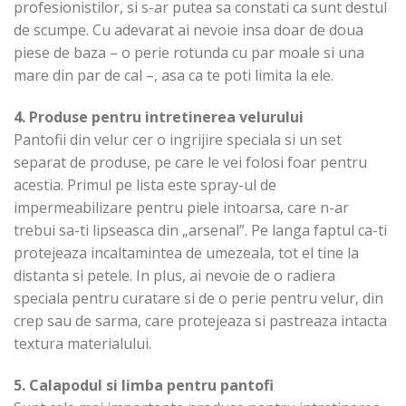
profesionistilor, si s-ar putea sa constati ca sunt destul
de scumpe. Cu adevarat ai nevoie insa doar de doua
piese de baza – o perie rotunda cu par moale si una
mare din par de cal –, asa ca te poti limita la ele.
4. Produse pentru intretinerea velurului
Pantofii din velur cer o ingrijire speciala si un set
separat de produse, pe care le vei folosi foar pentru
acestia. Primul pe lista este spray-ul de
impermeabilizare pentru piele intoarsa, care n-ar
trebui sa-ti lipseasca din „arsenal”. Pe langa faptul ca-ti
protejeaza incaltamintea de umezeala, tot el tine la
distanta si petele. In plus, ai nevoie de o radiera
speciala pentru curatare si de o perie pentru velur, din
crep sau de sarma, care protejeaza si pastreaza intacta
textura materialului.
5. Calapodul si limba pentru pantofi