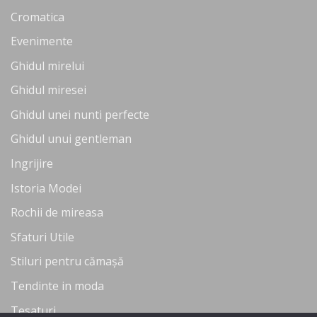
Cromatica
Evenimente
Ghidul mirelui
Ghidul miresei
Ghidul unei nunti perfecte
Ghidul unui gentleman
Ingrijire
Istoria Modei
Rochii de mireasa
Sfaturi Utile
Stiluri pentru cămașă
Tendinte in moda
Tesaturi