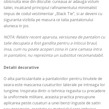
obisnuita iese din discutie: cureaua ar adauga volum
taliei, incalcand principiul rafinamentului minimalist
impus de codul vestimentar „Black Tie”, si ar deveni cu
siguranta vizibila pe masura ce talia pantalonului
aluneca in jos.
NOTA: Relativ recent aparuta, versiunea de pantalon cu
talie decupata a fost gandita pentru a inlocui braul,
insa, cum nu poate acoperi zona in care camasa intra
in pantaloni, nu reprezinta un substitut recomandabil.
Detalii decorative
O alta particularitate a pantalonilor pentru tinutele de
seara este mascarea cusaturilor laterale pe intreaga lor
lungime. Inspirata dintr-o tehnica regasita cu precadere
la uniformele militare, aceasta practica presupune
aplicarea peste cusaturi a unei benzi inguste de satin
sau grosgrain, asortata cu materialul care imbraca