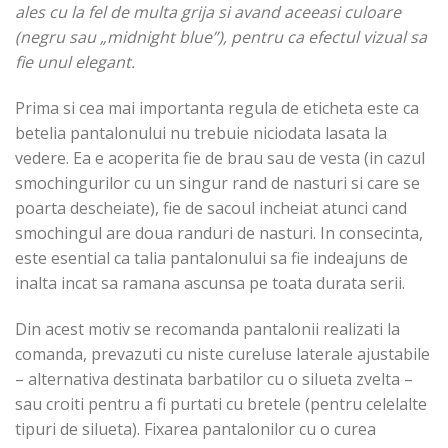
ales cu la fel de multa grija si avand aceeasi culoare
(negru sau „midnight blue”), pentru ca efectul vizual sa
fie unul elegant.
Prima si cea mai importanta regula de eticheta este ca
betelia pantalonului nu trebuie niciodata lasata la
vedere. Ea e acoperita fie de brau sau de vesta (in cazul
smochingurilor cu un singur rand de nasturi si care se
poarta descheiate), fie de sacoul incheiat atunci cand
smochingul are doua randuri de nasturi. In consecinta,
este esential ca talia pantalonului sa fie indeajuns de
inalta incat sa ramana ascunsa pe toata durata serii.
Din acest motiv se recomanda pantalonii realizati la
comanda, prevazuti cu niste cureluse laterale ajustabile
– alternativa destinata barbatilor cu o silueta zvelta –
sau croiti pentru a fi purtati cu bretele (pentru celelalte
tipuri de silueta). Fixarea pantalonilor cu o curea