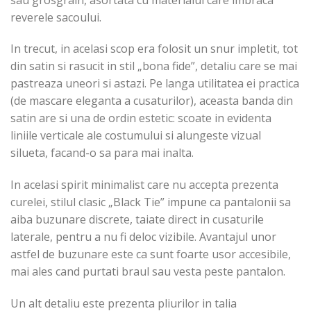
reverele sacoului.
In trecut, in acelasi scop era folosit un snur impletit, tot
din satin si rasucit in stil „bona fide”, detaliu care se mai
pastreaza uneori si astazi. Pe langa utilitatea ei practica
(de mascare eleganta a cusaturilor), aceasta banda din
satin are si una de ordin estetic: scoate in evidenta
liniile verticale ale costumului si alungeste vizual
silueta, facand-o sa para mai inalta.
In acelasi spirit minimalist care nu accepta prezenta
curelei, stilul clasic „Black Tie” impune ca pantalonii sa
aiba buzunare discrete, taiate direct in cusaturile
laterale, pentru a nu fi deloc vizibile. Avantajul unor
astfel de buzunare este ca sunt foarte usor accesibile,
mai ales cand purtati braul sau vesta peste pantalon.
Un alt detaliu este prezenta pliurilor in talia