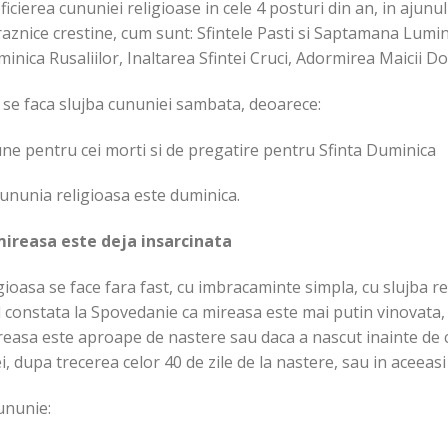
icierea cununiei religioase in cele 4 posturi din an, in ajunul 
praznice crestine, cum sunt: Sfintele Pasti si Saptamana Lumi
ica Rusaliilor, Inaltarea Sfintei Cruci, Adormirea Maicii Do
a se faca slujba cununiei sambata, deoarece:
ne pentru cei morti si de pregatire pentru Sfinta Duminica
cununia religioasa este duminica.
mireasa este deja insarcinata
igioasa se face fara fast, cu imbracaminte simpla, cu slujba 
l constata la Spovedanie ca mireasa este mai putin vinovata,
reasa este aproape de nastere sau daca a nascut inainte de 
i, dupa trecerea celor 40 de zile de la nastere, sau in aceeasi
ununie: