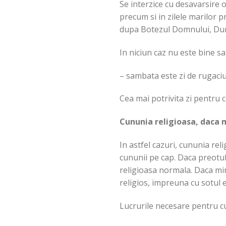
Se interzice cu desavarsire of
precum si in zilele marilor 
dupa Botezul Domnului, Dumin
In niciun caz nu este bine s
– sambata este zi de rugaciu
Cea mai potrivita zi pentru 
Cununia religioasa, daca 
In astfel cazuri, cununia rel
cununii pe cap. Daca preotu
religioasa normala. Daca mi
religios, impreuna cu sotul e
Lucrurile necesare pentru c