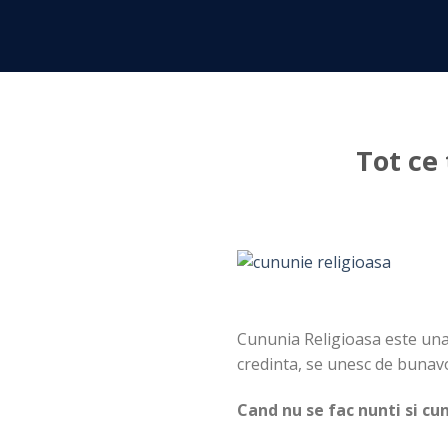
Skip
to
content
Tot ce 
Cununia Religioasa este una d
credinta, se unesc de bunavo
Cand nu se fac nunti si cun