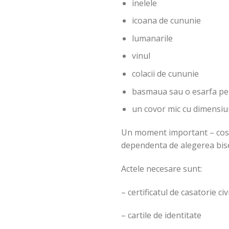
inelele
icoana de cununie
lumanarile
vinul
colacii de cununie
basmaua sau o esarfa pent
un covor mic cu dimensiuni 
Un moment important – costul 
dependenta de alegerea biser
Actele necesare sunt:
– certificatul de casatorie civi
– cartile de identitate