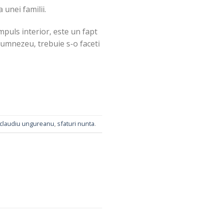
unei familii.
mpuls interior, este un fapt
 Dumnezeu, trebuie s-o faceti
claudiu ungureanu
,
sfaturi nunta
.