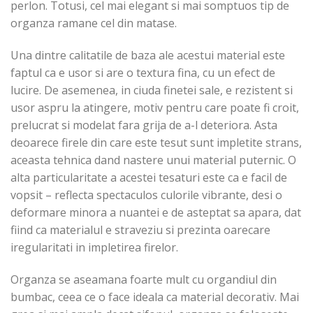
perlon. Totusi, cel mai elegant si mai somptuos tip de
organza ramane cel din matase.
Una dintre calitatile de baza ale acestui material este
faptul ca e usor si are o textura fina, cu un efect de
lucire. De asemenea, in ciuda finetei sale, e rezistent si
usor aspru la atingere, motiv pentru care poate fi croit,
prelucrat si modelat fara grija de a-l deteriora. Asta
deoarece firele din care este tesut sunt impletite strans,
aceasta tehnica dand nastere unui material puternic. O
alta particularitate a acestei tesaturi este ca e facil de
vopsit – reflecta spectaculos culorile vibrante, desi o
deformare minora a nuantei e de asteptat sa apara, dat
fiind ca materialul e straveziu si prezinta oarecare
iregularitati in impletirea firelor.
Organza se aseamana foarte mult cu organdiul din
bumbac, ceea ce o face ideala ca material decorativ. Mai