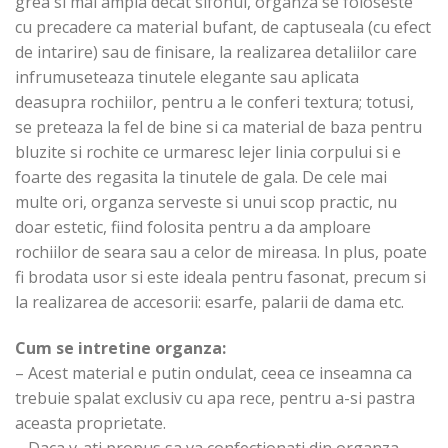
grea si mai ampla decat sifonul, organza se foloseste
cu precadere ca material bufant, de captuseala (cu efect
de intarire) sau de finisare, la realizarea detaliilor care
infrumuseteaza tinutele elegante sau aplicata
deasupra rochiilor, pentru a le conferi textura; totusi,
se preteaza la fel de bine si ca material de baza pentru
bluzite si rochite ce urmaresc lejer linia corpului si e
foarte des regasita la tinutele de gala. De cele mai
multe ori, organza serveste si unui scop practic, nu
doar estetic, fiind folosita pentru a da amploare
rochiilor de seara sau a celor de mireasa. In plus, poate
fi brodata usor si este ideala pentru fasonat, precum si
la realizarea de accesorii: esarfe, palarii de dama etc.
Cum se intretine organza:
– Acest material e putin ondulat, ceea ce inseamna ca
trebuie spalat exclusiv cu apa rece, pentru a-si pastra
aceasta proprietate.
– Daca v-ati propus sa va confectionati din organza