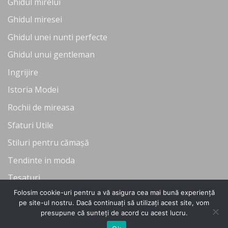
Ghidul mirelui
Ghidul miresei
Ghidul unei nunti perfecte
Ghidul unui gentleman
Ingrijire
Istoria Modei
Rochii de mireasa
Sfaturi Utile
Stiluri pentru cămașă
Tendinte in moda
Tesaturi
Folosim cookie-uri pentru a vă asigura cea mai bună experiență
Uncategorized
pe site-ul nostru. Dacă continuați să utilizați acest site, vom
presupune că sunteți de acord cu acest lucru.