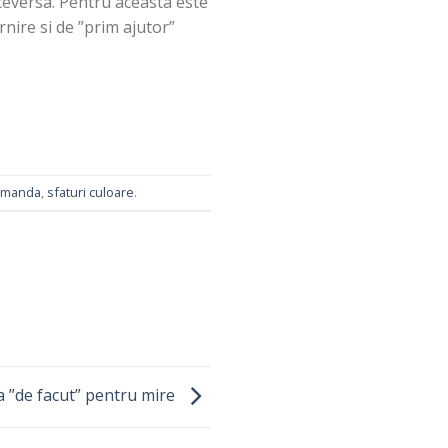
viceversa. Pentru aceasta este
nire si de ”prim ajutor”
comanda
,
sfaturi culoare
.
a ”de facut” pentru mire