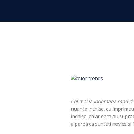
Skip
to
content
Cel mai la indemana mod de 
nuante inchise, cu imprimeur
inchise, chiar daca au supra
a parea ca sunteti novice si