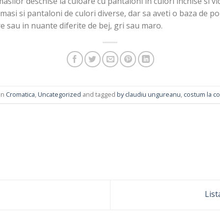
masilor deschise la culoare cu pantaloni in culori inchise si 
si si pantaloni de culori diverse, dar sa aveti o baza de por
e sau in nuante diferite de bej, gri sau maro.
in
Cromatica
,
Uncategorized
and tagged
by claudiu ungureanu
,
costum la 
List