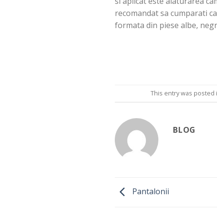
si aplicat este alaturarea ca
recomandat sa cumparati cama
formata din piese albe, negr
This entry was posted 
BLOG
Pantalonii