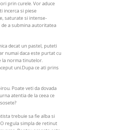
lori prin curele. Vor aduce
i incerca si piese
e, saturate si intense-
 fi de a submina autoritatea
ica decat un pastel, puteti
Dar numai daca este purtat cu
e la norma tinutelor.
nceput uni.Dupa ce ati prins
birou. Poate veti da dovada
urna atentia de la ceea ce
 sosete?
tista trebuie sa fie alba si
 O regula simpla de retinut