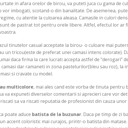
purtate in afara orelor de birou, va puteti juca cu gama de cu
 o vor imbogati, scotand-o din banalitate. De asemenea, putet
egime, cu atentie la culoarea aleasa. Camasile in culori dens
 sunt de pastrat tot pentru orele libere. Altfel, efectul lor ar
avoastra.
azul tinutelor casual acceptate la birou- o culoare mai putern
au un tricou(este de preferat unei camasi intens colorate). 
umai daca firma la care lucrati accepta astfel de ”derogari” d
camasi dar ramaneti in zona pastelurilor(bleu sau roz), la i
amasi si cravate cu model.
sau multicolore
, mai ales cand este vorba de tinuta pentru 
sa va expuneti diverselor comentarii si aprecieri care vor det
riscati sa va riscati reputatia de profesionist din cauza unor
nta poate aduce
batista de la buzunar
. Daca pe timp de zi ba
n accent coloristic mai curajos, printr-o batista din matase.