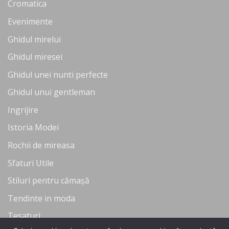
Cromatica
Evenimente
Ghidul mirelui
Ghidul miresei
Ghidul unei nunti perfecte
Ghidul unui gentleman
Ingrijire
Istoria Modei
Rochii de mireasa
Sfaturi Utile
Stiluri pentru cămașă
Tendinte in moda
Tesaturi