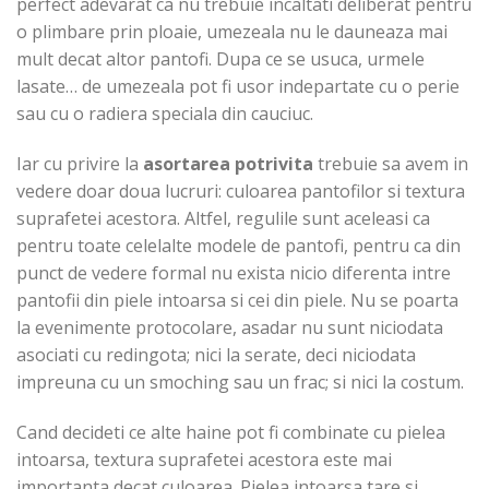
perfect adevarat ca nu trebuie incaltati deliberat pentru
o plimbare prin ploaie, umezeala nu le dauneaza mai
mult decat altor pantofi. Dupa ce se usuca, urmele
lasate… de umezeala pot fi usor indepartate cu o perie
sau cu o radiera speciala din cauciuc.
Iar cu privire la
asortarea potrivita
trebuie sa avem in
vedere doar doua lucruri: culoarea pantofilor si textura
suprafetei acestora. Altfel, regulile sunt aceleasi ca
pentru toate celelalte modele de pantofi, pentru ca din
punct de vedere formal nu exista nicio diferenta intre
pantofii din piele intoarsa si cei din piele. Nu se poarta
la evenimente protocolare, asadar nu sunt niciodata
asociati cu redingota; nici la serate, deci niciodata
impreuna cu un smoching sau un frac; si nici la costum.
Cand decideti ce alte haine pot fi combinate cu pielea
intoarsa, textura suprafetei acestora este mai
importanta decat culoarea. Pielea intoarsa tare si