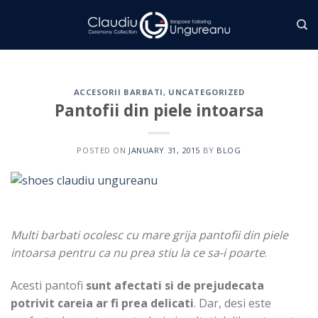
Skip
to
content
ACCESORII BARBATI
,
UNCATEGORIZED
Pantofii din piele intoarsa
POSTED ON
JANUARY 31, 2015
BY
BLOG
Multi barbati ocolesc cu mare grija pantofii din piele
intoarsa pentru ca nu prea stiu la ce sa-i poarte
.
Acesti pantofi
sunt afectati si de prejudecata
potrivit careia ar fi prea delicati
. Dar, desi este