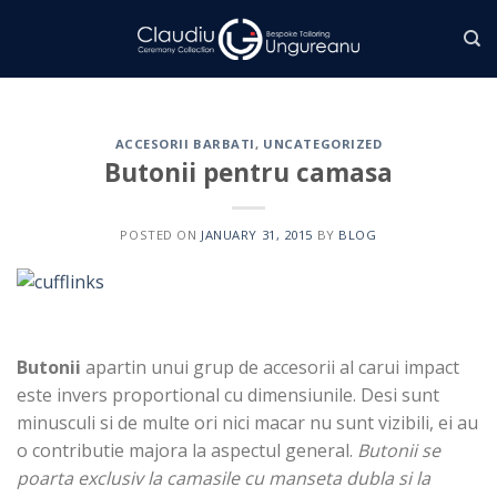
Skip
to
content
ACCESORII BARBATI
,
UNCATEGORIZED
Butonii pentru camasa
POSTED ON
JANUARY 31, 2015
BY
BLOG
Butonii
apartin unui grup de accesorii al carui impact
este invers proportional cu dimensiunile. Desi sunt
minusculi si de multe ori nici macar nu sunt vizibili, ei au
o contributie majora la aspectul general.
Butonii se
poarta exclusiv la camasile cu manseta dubla si la