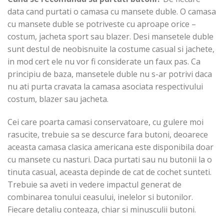
data cand purtati o camasa cu mansete duble. O camasa
cu mansete duble se potriveste cu aproape orice –
costum, jacheta sport sau blazer. Desi mansetele duble
sunt destul de neobisnuite la costume casual si jachete,
in mod cert ele nu vor fi considerate un faux pas. Ca
principiu de baza, mansetele duble nu s-ar potrivi daca
nu ati purta cravata la camasa asociata respectivului
costum, blazer sau jacheta.
Cei care poarta camasi conservatoare, cu gulere moi
rasucite, trebuie sa se descurce fara butoni, deoarece
aceasta camasa clasica americana este disponibila doar
cu mansete cu nasturi. Daca purtati sau nu butonii la o
tinuta casual, aceasta depinde de cat de cochet sunteti.
Trebuie sa aveti in vedere impactul generat de
combinarea tonului ceasului, inelelor si butonilor.
Fiecare detaliu conteaza, chiar si minusculii butoni.