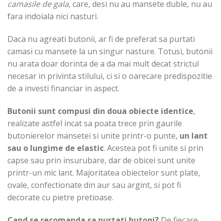
camasile de gala
, care, desi nu au mansete duble, nu au
fara indoiala nici nasturi.
Daca nu agreati butonii, ar fi de preferat sa purtati
camasi cu mansete la un singur nasture. Totusi, butonii
nu arata doar dorinta de a da mai mult decat strictul
necesar in privinta stilului, ci si o oarecare predispozitie
de a investi financiar in aspect.
Butonii sunt compusi din doua obiecte identice
,
realizate astfel incat sa poata trece prin gaurile
butonierelor mansetei si unite printr-o punte,
un lant
sau o lungime de elastic
. Acestea pot fi unite si prin
capse sau prin insurubare, dar de obicei sunt unite
printr-un mic lant. Majoritatea obiectelor sunt plate,
ovale, confectionate din aur sau argint, si pot fi
decorate cu pietre pretioase.
Cand se recomanda sa purtati butoni?
De fiecare