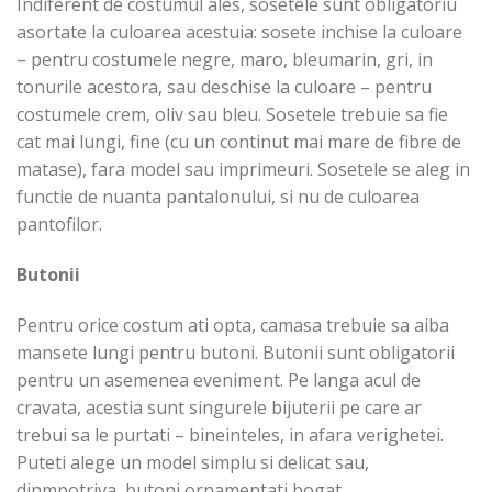
Indiferent de costumul ales, sosetele sunt obligatoriu
asortate la culoarea acestuia: sosete inchise la culoare
– pentru costumele negre, maro, bleumarin, gri, in
tonurile acestora, sau deschise la culoare – pentru
costumele crem, oliv sau bleu. Sosetele trebuie sa fie
cat mai lungi, fine (cu un continut mai mare de fibre de
matase), fara model sau imprimeuri. Sosetele se aleg in
functie de nuanta pantalonului, si nu de culoarea
pantofilor.
Butonii
Pentru orice costum ati opta, camasa trebuie sa aiba
mansete lungi pentru butoni. Butonii sunt obligatorii
pentru un asemenea eveniment. Pe langa acul de
cravata, acestia sunt singurele bijuterii pe care ar
trebui sa le purtati – bineinteles, in afara verighetei.
Puteti alege un model simplu si delicat sau,
dinmpotriva, butoni ornamentati bogat.