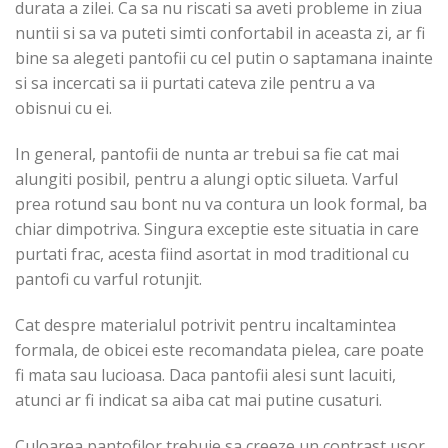
durata a zilei. Ca sa nu riscati sa aveti probleme in ziua
nuntii si sa va puteti simti confortabil in aceasta zi, ar fi
bine sa alegeti pantofii cu cel putin o saptamana inainte
si sa incercati sa ii purtati cateva zile pentru a va
obisnui cu ei.
In general, pantofii de nunta ar trebui sa fie cat mai
alungiti posibil, pentru a alungi optic silueta. Varful
prea rotund sau bont nu va contura un look formal, ba
chiar dimpotriva. Singura exceptie este situatia in care
purtati frac, acesta fiind asortat in mod traditional cu
pantofi cu varful rotunjit.
Cat despre materialul potrivit pentru incaltamintea
formala, de obicei este recomandata pielea, care poate
fi mata sau lucioasa. Daca pantofii alesi sunt lacuiti,
atunci ar fi indicat sa aiba cat mai putine cusaturi.
Culoarea pantofilor trebuie sa creeze un contrast usor