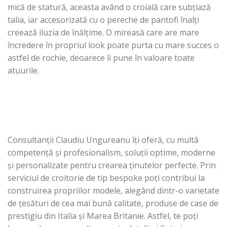
mică de statură, aceasta având o croială care subțiază
talia, iar accesorizată cu o pereche de pantofi înalți
creează iluzia de înălțime. O mireasă care are mare
încredere în propriul look poate purta cu mare succes o
astfel de rochie, deoarece îi pune în valoare toate
atuurile.
Consultanții Claudiu Ungureanu îți oferă, cu multă
competență și profesionalism, soluții optime, moderne
și personalizate pentru crearea ținutelor perfecte. Prin
serviciul de croitorie de tip bespoke poți contribui la
construirea propriilor modele, alegând dintr-o varietate
de țesături de cea mai bună calitate, produse de case de
prestigiu din Italia și Marea Britanie. Astfel, te poți