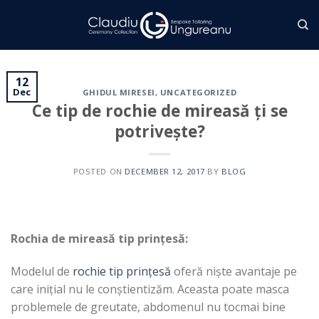
Skip
to
content
12
Dec
GHIDUL MIRESEI
,
UNCATEGORIZED
Ce tip de rochie de mireasă ți se
potrivește?
POSTED ON
DECEMBER 12, 2017
BY
BLOG
Rochia de mireasă tip prințesă:
Modelul de
rochie tip prințesă
oferă niște avantaje pe
care inițial nu le conștientizăm. Aceasta poate masca
problemele de greutate, abdomenul nu tocmai bine