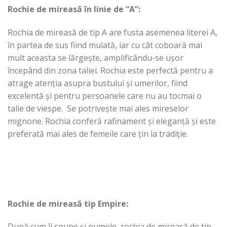
Rochie de mireasă în linie de “A”:
Rochia de mireasă de tip A are fusta asemenea literei A,
în partea de sus fiind mulată, iar cu cât coboară mai
mult aceasta se lărgește, amplificându-se ușor
începând din zona taliei. Rochia este perfectă pentru a
atrage atenția asupra bustului și umerilor, fiind
excelentă și pentru persoanele care nu au tocmai o
talie de viespe. Se potrivește mai ales mireselor
mignone. Rochia conferă rafinament și eleganță și este
preferată mai ales de femeile care țin la tradiție.
Rochie de mireasă tip Empire:
După cum îi spune și numele, rochia de mireasă de tip