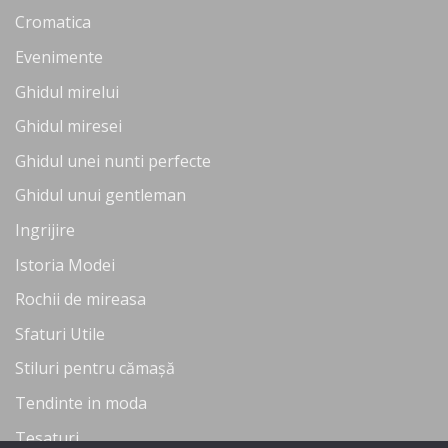
Cromatica
Evenimente
Ghidul mirelui
Ghidul miresei
Ghidul unei nunti perfecte
Ghidul unui gentleman
Ingrijire
Istoria Modei
Rochii de mireasa
Sfaturi Utile
Stiluri pentru cămașă
Tendinte in moda
Tesaturi