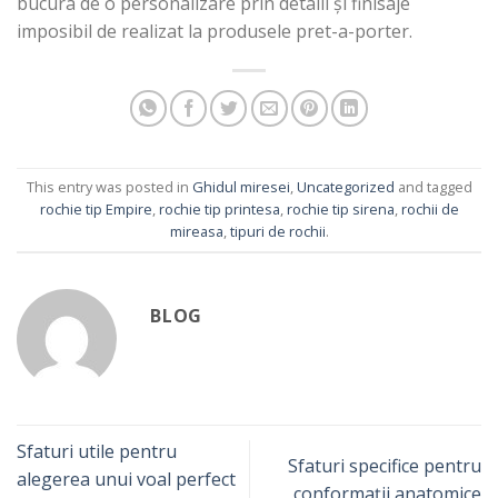
bucura de o personalizare prin detalii și finisaje
imposibil de realizat la produsele pret-a-porter.
This entry was posted in
Ghidul miresei
,
Uncategorized
and tagged
rochie tip Empire
,
rochie tip printesa
,
rochie tip sirena
,
rochii de
mireasa
,
tipuri de rochii
.
BLOG
Sfaturi utile pentru
Sfaturi specifice pentru
alegerea unui voal perfect
conformații anatomice