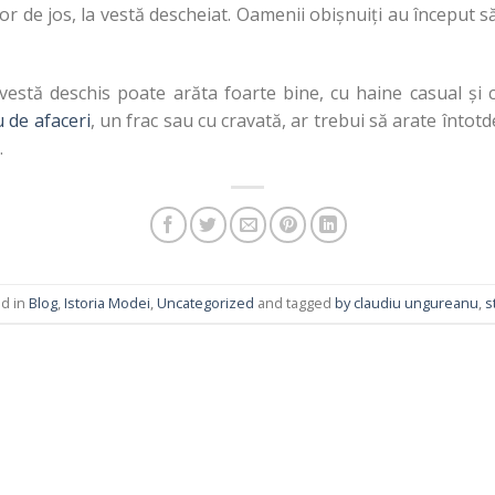
or de jos, la vestă descheiat. Oamenii obișnuiți au început s
vestă deschis poate arăta foarte bine, cu haine casual și
 de afaceri
, un frac sau cu cravată, ar trebui să arate întot
.
ed in
Blog
,
Istoria Modei
,
Uncategorized
and tagged
by claudiu ungureanu
,
s