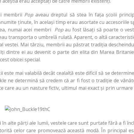
re aceștia erau acceptați de către membrii existenți.
ai membrii
Pop
aveau dreptul să stea în fața școlii princi
anumite ținute, în același timp erau asortate cu accesoriile s
9-lea, numai acei membri
Pop
au fost lăsați să poarte o vest
au transporta o umbrelă rulată. Aparent, o altă caracteristi
al vestei. Mai târziu, membrii au păstrat tradiția descheindu
ți dintre ei au devenit o parte din elita din Marea Britani
est obicei special.
ii este mai valabilă decât cealaltă este dificil să se determi
le ne determină să credem că ar fi fost o tradiție de vânăto
ste care au un nasture fictiv, ultimul mai exact și prin urmare 
 în alte părți ale lumii, vestele care sunt purtate fără a fi în
orită celor care promovează această modă. În principal es