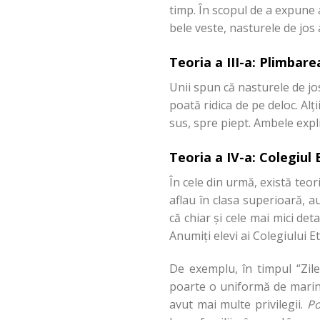
timp. În scopul de a expune
bele veste, nasturele de jos 
Teoria a III-a: Plimbare
Unii spun că nasturele de jos
poată ridica de pe deloc. Alț
sus, spre piept. Ambele expli
Teoria a IV-a: Colegiul
În cele din urmă, există teor
aflau în clasa superioară, a
că chiar și cele mai mici det
Anumiți elevi ai Colegiului Et
De exemplu, în timpul “Zil
poarte o uniformă de marina
avut mai multe privilegii.
P