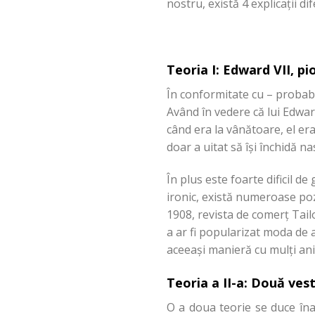
nostru, există 4 explicații dif
Teoria I: Edward VII, pi
În conformitate cu – probabi
Având în vedere că lui Edward 
când era la vânătoare, el era
doar a uitat să își închidă na
În plus este foarte dificil de
ironic, există numeroase poze
1908, revista de comerț Tail
a ar fi popularizat moda de a
aceeași manieră cu mulți ani
Teoria a II-a: Două vest
O a doua teorie se duce îna