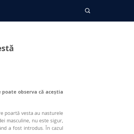
estă
se poate observa că aceștia
re poartă vesta au nasturele
dei masculine, nu este sigur,
ând a fost introdus. În cazul