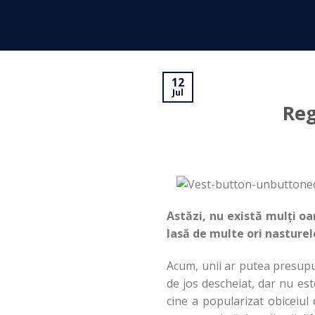
Skip
to
content
12
Jul
Reg
Astăzi, nu există mulți oa
lasă de multe ori nasturel
Acum, unii ar putea presupu
de jos descheiat, dar nu est
cine a popularizat obiceiul 