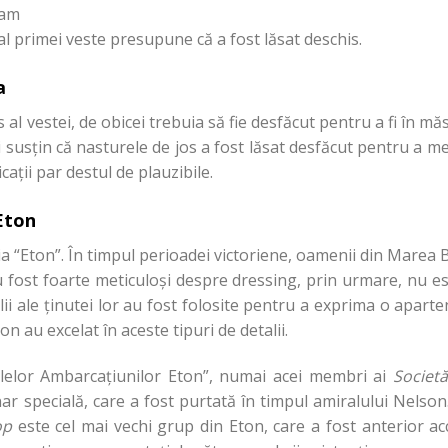
 am
al primei veste presupune că a fost lăsat deschis.
a
 al vestei, de obicei trebuia să fie desfăcut pentru a fi în mă
ii susțin că nasturele de jos a fost lăsat desfăcut pentru a 
cații par destul de plauzibile.
 Eton
ia “Eton”. În timpul perioadei victoriene, oamenii din Marea Br
u fost foarte meticuloși despre dressing, prin urmare, nu e
alii ale ținutei lor au fost folosite pentru a exprima o aparte
on au excelat în aceste tipuri de detalii.
elelor Ambarcațiunilor Eton”, numai acei membri ai
Societă
r specială, care a fost purtată în timpul amiralului Nelso
op
este cel mai vechi grup din Eton, care a fost anterior acc