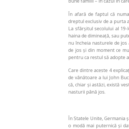
bune familii – în cazul în ca
În afară de faptul că num
dreptul exclusiv de a purta 
La sfârșitul secolului al 1
haina de dimineață, sau pute
nu încheia nasturele de jos 
de jos și din moment ce mul
pentru ca restul să adopte ac
Care dintre aceste 4 explicaț
de vânătoare a lui John Buck
că, chiar și astăzi, există ve
nasturii până jos.
În Statele Unite, Germania și
o modă mai puternică și dat