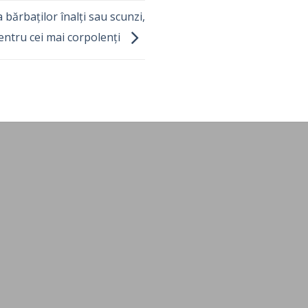
bărbaților înalți sau scunzi,
entru cei mai corpolenți