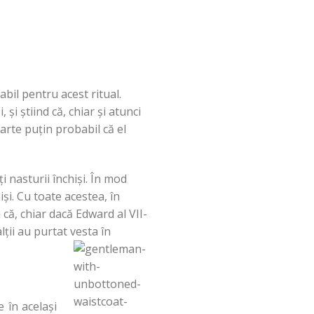
bil pentru acest ritual.
 și știind că, chiar și atunci
arte puțin probabil că el
ți nasturii închiși. În mod
și. Cu toate acestea, în
că, chiar dacă Edward al VII-
lții au purtat vesta în
 în același