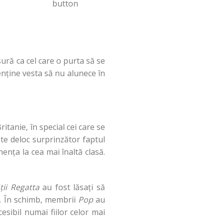
sură ca cel care o purta să se
menține vesta să nu alunece în
itanie, în special cei care se
ste deloc surprinzător faptul
nența la cea mai înaltă clasă.
ții Regatta
au fost lăsați să
n. În schimb, membrii
Pop
au
esibil numai fiilor celor mai