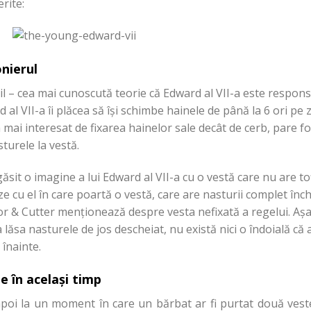
erite:
onierul
l – cea mai cunoscută teorie că Edward al VII-a este responsa
al VII-a îi plăcea să își schimbe hainele de până la 6 ori pe zi,
 mai interesat de fixarea hainelor sale decât de cerb, pare fo
sturele la vestă.
 găsit o imagine a lui Edward al VII-a cu o vestă care nu are to
 cu el în care poartă o vestă, care are nasturii complet închi
or & Cutter menționează despre vesta nefixată a regelui. Așa 
 lăsa nasturele de jos descheiat, nu există nici o îndoială că a
 înainte.
e în același timp
poi la un moment în care un bărbat ar fi purtat două veste