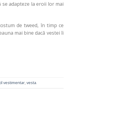
ă se adapteze la eroii lor mai
 costum de tweed, în timp ce
deauna mai bine dacă vestei îi
til vestimentar
,
vesta
.