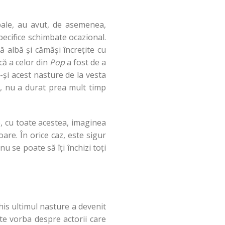
pale, au avut, de asemenea,
pecifice schimbate ocazional.
ă albă și cămăși încrețite cu
că a celor din
Pop
a fost de a
-și acest nasture de la vesta
e, nu a durat prea mult timp
ne, cu toate acestea, imaginea
are. În orice caz, este sigur
nu se poate să îți închizi toți
chis ultimul nasture a devenit
te vorba despre actorii care