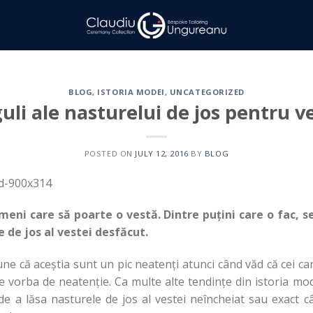
BLOG
,
ISTORIA MODEI
,
UNCATEGORIZED
uli ale nasturelui de jos pentru v
POSTED ON
JULY 12, 2016
BY
BLOG
meni care să poarte o vestă. Dintre puțini care o fac, 
e de jos al vestei desfăcut.
ne că aceștia sunt un pic neatenți atunci când văd că cei ca
e vorba de neatenție. Ca multe alte tendințe din istoria mo
de a lăsa nasturele de jos al vestei neîncheiat sau exact c