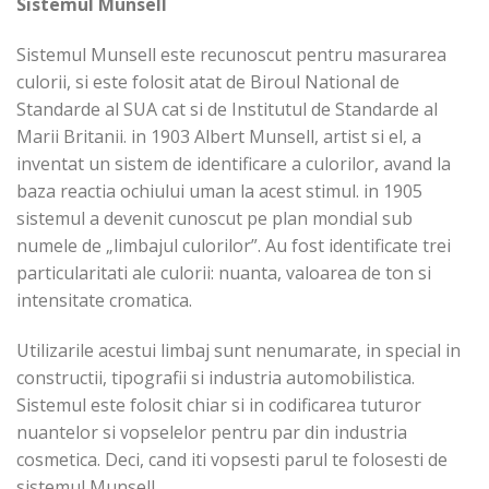
Sistemul Munsell
Sistemul Munsell este recunoscut pentru masurarea
culorii, si este folosit atat de Biroul National de
Standarde al SUA cat si de Institutul de Standarde al
Marii Britanii. in 1903 Albert Munsell, artist si el, a
inventat un sistem de identificare a culorilor, avand la
baza reactia ochiului uman la acest stimul. in 1905
sistemul a devenit cunoscut pe plan mondial sub
numele de „limbajul culorilor”. Au fost identificate trei
particularitati ale culorii: nuanta, valoarea de ton si
intensitate cromatica.
Utilizarile acestui limbaj sunt nenumarate, in special in
constructii, tipo­grafii si industria automobilistica.
Sistemul este folosit chiar si in codifica­rea tuturor
nuantelor si vopselelor pentru par din industria
cosmetica. Deci, cand iti vopsesti parul te folosesti de
sistemul Munsell.