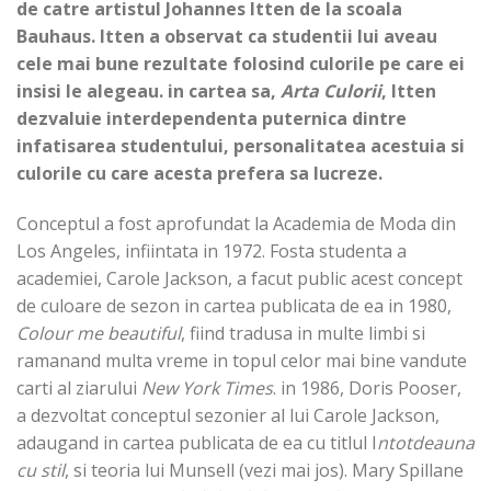
de catre artistul Johannes Itten de la scoala
Bauhaus. Itten a observat ca studentii lui aveau
cele mai bune rezultate folosind culorile pe care ei
insisi le alegeau. in cartea sa,
Arta Culorii
, Itten
dezvaluie interdependenta puternica dintre
infatisarea studentului, personalitatea acestuia si
culorile cu care acesta prefera sa lucreze.
Conceptul a fost aprofundat la Academia de Moda din
Los Angeles, infiintata in 1972. Fosta studenta a
academiei, Carole Jackson, a facut public acest concept
de culoare de sezon in cartea publicata de ea in 1980,
Colour me beautiful
, fiind tradusa in multe limbi si
ramanand multa vreme in topul celor mai bine vandute
carti al ziarului
New York Times
. in 1986, Doris Pooser,
a dezvoltat con­ceptul sezonier al lui Carole Jackson,
adaugand in cartea publicata de ea cu titlul I
ntotdeauna
cu stil
, si teoria lui Munsell (vezi mai jos). Mary Spillane