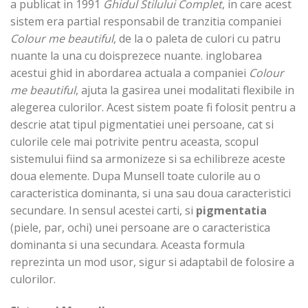
a publicat in 1991
Ghidul Stilului Complet
, in care acest
sistem era partial responsabil de tranzitia companiei
Colour me beautiful
, de la o paleta de culori cu patru
nuante la una cu doisprezece nuante. inglobarea
acestui ghid in abordarea actuala a companiei
Colour
me beautiful
, ajuta la gasirea unei moda­litati flexibile in
alegerea culorilor. Acest sistem poate fi folosit pentru a
descrie atat tipul pigmentatiei unei persoane, cat si
culorile cele mai potrivite pentru aceasta, scopul
sistemului fiind sa armonizeze si sa echilibreze aceste
doua elemente. Dupa Munsell toate culorile au o
caracteristica dominanta, si una sau doua caracteristici
secundare. In sensul acestei carti, si
pigmentatia
(piele, par, ochi) unei persoane are o caracteristica
dominanta si una secundara. Aceasta formula
reprezinta un mod usor, sigur si adaptabil de folosire a
culorilor.