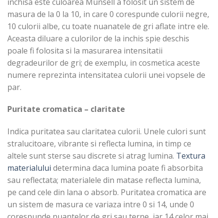
inchisa este culoarea Munsell a folosit un sistem de
masura de la 0 la 10, in care 0 corespunde culorii negre,
10 culorii albe, cu toate nuanatele de gri aflate intre ele.
Aceasta diluare a culorilor de la inchis spie deschis
poale fi folosita si la masurarea intensitatii
degradeurilor de gri; de exemplu, in cosmetica aceste
numere reprezinta intensitatea culorii unei vopsele de
par.
Puritate cromatica – claritate
Indica puritatea sau claritatea culorii. Unele culori sunt
stralucitoare, vibrante si reflecta lumina, in timp ce
altele sunt sterse sau discrete si atrag lumina.
Textura
materialului
determina daca lumina poate fi absorbita
sau reflectata; materialele din matase reflecta lumina,
pe cand cele din lana o absorb. Puritatea cromatica are
un sistem de masura ce variaza intre 0 si 14, unde 0
corespunde nuantelor de gri sau terne, iar 14 celor mai