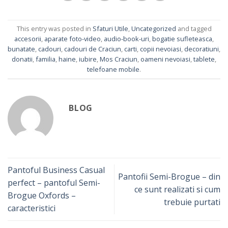
This entry was posted in
Sfaturi Utile
,
Uncategorized
and tagged
accesorii
,
aparate foto-video
,
audio-book-uri
,
bogatie sufleteasca
,
bunatate
,
cadouri
,
cadouri de Craciun
,
carti
,
copii nevoiasi
,
decoratiuni
,
donatii
,
familia
,
haine
,
iubire
,
Mos Craciun
,
oameni nevoiasi
,
tablete
,
telefoane mobile
.
BLOG
Pantoful Business Casual
Pantofii Semi-Brogue – din
perfect – pantoful Semi-
ce sunt realizati si cum
Brogue Oxfords –
trebuie purtati
caracteristici