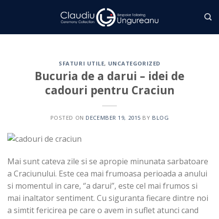
Skip
to
content
SFATURI UTILE
,
UNCATEGORIZED
Bucuria de a darui – idei de
cadouri pentru Craciun
POSTED ON
DECEMBER 19, 2015
BY
BLOG
Mai sunt cateva zile si se apropie minunata sarbatoare
a Craciunului. Este cea mai frumoasa perioada a anului
si momentul in care, ‘’a darui’’, este cel mai frumos si
mai inaltator sentiment. Cu siguranta fiecare dintre noi
a simtit fericirea pe care o avem in suflet atunci cand