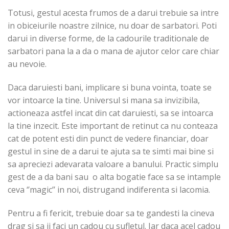
Totusi, gestul acesta frumos de a darui trebuie sa intre
in obiceiurile noastre zilnice, nu doar de sarbatori. Poti
darui in diverse forme, de la cadourile traditionale de
sarbatori pana la a da o mana de ajutor celor care chiar
au nevoie.
Daca daruiesti bani, implicare si buna vointa, toate se
vor intoarce la tine. Universul si mana sa invizibila,
actioneaza astfel incat din cat daruiesti, sa se intoarca
la tine inzecit. Este important de retinut ca nu conteaza
cat de potent esti din punct de vedere financiar, doar
gestul in sine de a darui te ajuta sa te simti mai bine si
sa apreciezi adevarata valoare a banului. Practic simplu
gest de a da bani sau o alta bogatie face sa se intample
ceva ‘’magic’’ in noi, distrugand indiferenta si lacomia.
Pentru a fi fericit, trebuie doar sa te gandesti la cineva
drag si sa ii faci un cadou cu sufletul. Iar daca acel cadou