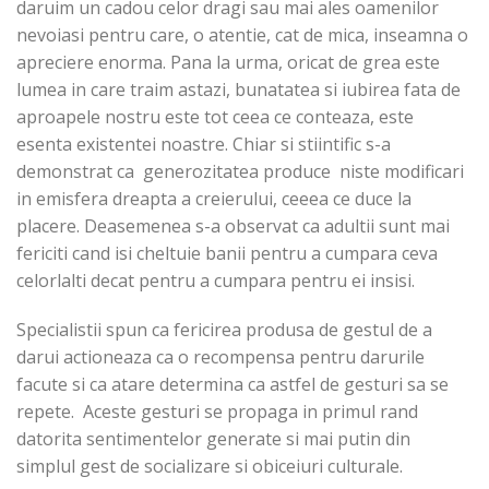
daruim un cadou celor dragi sau mai ales oamenilor
nevoiasi pentru care, o atentie, cat de mica, inseamna o
apreciere enorma. Pana la urma, oricat de grea este
lumea in care traim astazi, bunatatea si iubirea fata de
aproapele nostru este tot ceea ce conteaza, este
esenta existentei noastre. Chiar si stiintific s-a
demonstrat ca generozitatea produce niste modificari
in emisfera dreapta a creierului, ceeea ce duce la
placere. Deasemenea s-a observat ca adultii sunt mai
fericiti cand isi cheltuie banii pentru a cumpara ceva
celorlalti decat pentru a cumpara pentru ei insisi.
Specialistii spun ca fericirea produsa de gestul de a
darui actioneaza ca o recompensa pentru darurile
facute si ca atare determina ca astfel de gesturi sa se
repete. Aceste gesturi se propaga in primul rand
datorita sentimentelor generate si mai putin din
simplul gest de socializare si obiceiuri culturale.