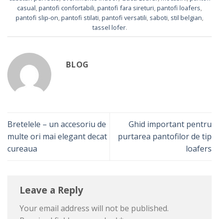
casual
,
pantofi confortabili
,
pantofi fara sireturi
,
pantofi loafers
,
pantofi slip-on
,
pantofi stilati
,
pantofi versatili
,
saboti
,
stil belgian
,
tassel lofer
.
BLOG
Bretelele – un accesoriu de
Ghid important pentru
multe ori mai elegant decat
purtarea pantofilor de tip
cureaua
loafers
Leave a Reply
Your email address will not be published.