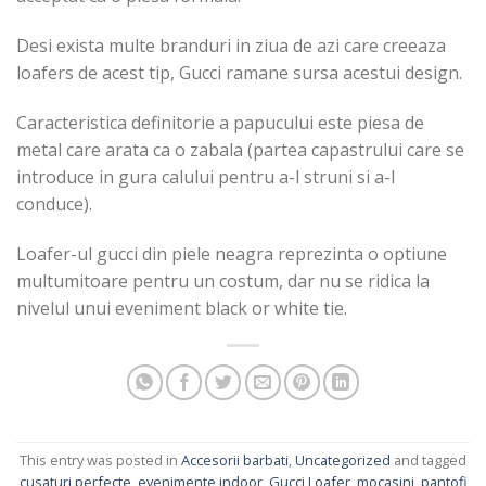
Desi exista multe branduri in ziua de azi care creeaza
loafers de acest tip, Gucci ramane sursa acestui design.
Caracteristica definitorie a papucului este piesa de
metal care arata ca o zabala (partea capastrului care se
introduce in gura calului pentru a-l struni si a-l
conduce).
Loafer-ul gucci din piele neagra reprezinta o optiune
multumitoare pentru un costum, dar nu se ridica la
nivelul unui eveniment black or white tie.
This entry was posted in
Accesorii barbati
,
Uncategorized
and tagged
cusaturi perfecte
,
evenimente indoor
,
Gucci Loafer
,
mocasini
,
pantofi