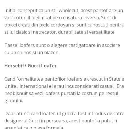
Initial conceput ca un stil wholecut, acest pantof are un
varf rotunjit, delimitat de o cusatura inversa. Sunt de
obicei creati din piele cordovan si sunt cunoscuti pentru
stilul clasic si netrecator, durabilitate si versatilitate.
Tassel loafers sunt o alegere castigatoare in asociere
cu un chinos si un blazer.
Horsebit/ Gucci Loafer
Cand formalitatea pantofilor loafers a crescut in Statele
Unite , international ei erau inca considerati casual. Era
neobisnuit sa vezi loafers purtati la costum pe restul
globului.
Doar atunci cand loafer-ul gucci a fost introdus de catre
designerul Gucci in persoana, acest pantof a putut fi
acceptat ca o piesa formala.