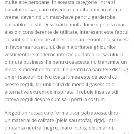
multe alte persoane. In aceasta categorie intra si
banalul rucsac, care obsedeaza multa lume in ultima
vreme, devenind un must-have pentru garderoba
barbatilor cu stil. Desi foarte multa lume il poarta mai
ales din considerente de utilitate, interesant este faptul
ca sunt si oameni de afaceri care au renuntat la servieta
in favoarea rucsacului, desi majoritatea ghidurilor
vestimentare moderne interzic purtatea rucsacului la
o tinuta business, fie pentru ca acesta nu transmite un
mesaj suficient de formal, fie pentru ca baretele distrug
umerii sacourilor. Nu toata lumea este de acord cu
aceste reguli, iar unii critici de moda il gasesc ca o
alternativa extrem de inspirata. Trebuie insa sa stii
cateva reguli despre cum sa-l porti la costum:
Alegeti un rucsac cu o forma usor patratoasa, dintr-
un material de calitate (piele sau stofa), rigid, intr-
o nuanta neutra (negru, maro inchis, bleumarin).