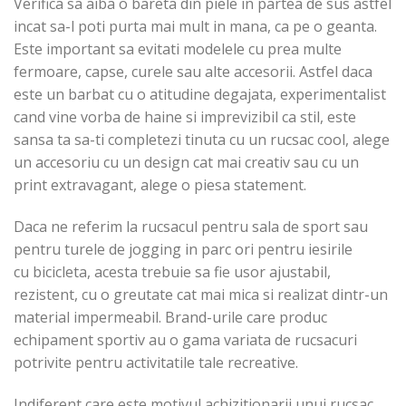
Verifica sa aiba o bareta din piele in partea de sus astfel
incat sa-l poti purta mai mult in mana, ca pe o geanta.
Este important sa evitati modelele cu prea multe
fermoare, capse, curele sau alte accesorii. Astfel daca
este un barbat cu o atitudine degajata, experimentalist
cand vine vorba de haine si imprevizibil ca stil, este
sansa ta sa-ti completezi tinuta cu un rucsac cool, alege
un accesoriu cu un design cat mai creativ sau cu un
print extravagant, alege o piesa statement.
Daca ne referim la rucsacul pentru sala de sport sau
pentru turele de jogging in parc ori pentru iesirile
cu bicicleta, acesta trebuie sa fie usor ajustabil,
rezistent, cu o greutate cat mai mica si realizat dintr-un
material impermeabil. Brand-urile care produc
echipament sportiv au o gama variata de rucsacuri
potrivite pentru activitatile tale recreative.
Indiferent care este motivul achizitionarii unui rucsac,