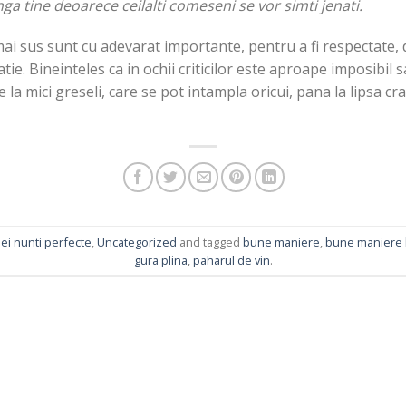
nga tine deoarece ceilalti comeseni se vor simti jenati.
i sus sunt cu adevarat importante, pentru a fi respectate, d
tie. Bineinteles ca in ochii criticilor este aproape imposibil
e la mici greseli, care se pot intampla oricui, pana la lipsa 
ei nunti perfecte
,
Uncategorized
and tagged
bune maniere
,
bune maniere 
gura plina
,
paharul de vin
.