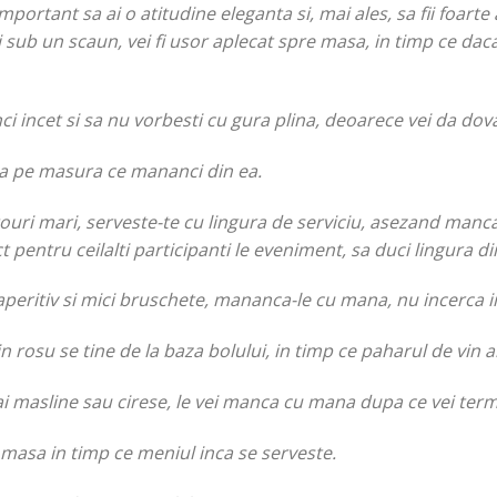
mportant sa ai o atitudine eleganta si, mai ales, sa fii foarte
i sub un scaun, vei fi usor aplecat spre masa, in timp ce daca l
 incet si sa nu vorbesti cu gura plina, deoarece vei da dov
na pe masura ce mananci din ea.
uri mari, serveste-te cu lingura de serviciu, asezand mancar
 pentru ceilalti participanti le eveniment, sa duci lingura di
 aperitiv si mici bruschete, mananca-le cu mana, nu incerca in
rosu se tine de la baza bolului, in timp ce paharul de vin al
 ai masline sau cirese, le vei manca cu mana dupa ce vei term
a masa in timp ce meniul inca se serveste.