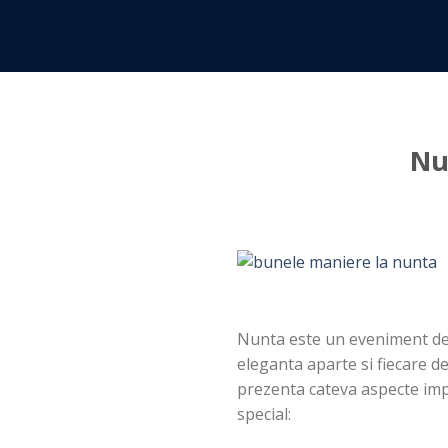
Skip
to
content
Nu
Nunta este un eveniment deo
eleganta aparte si fiecare d
prezenta cateva aspecte impo
special: