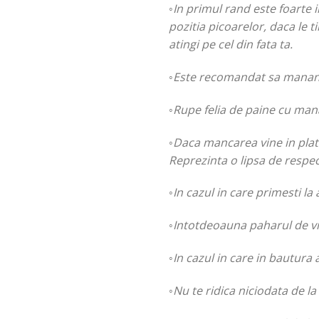
◦In primul rand este foarte i
pozitia picoarelor, daca le ti
atingi pe cel din fata ta.
◦Este recomandat sa mananci
◦Rupe felia de paine cu ma
◦Daca mancarea vine in plato
Reprezinta o lipsa de respect
◦In cazul in care primesti la
◦Intotdeoauna paharul de vin 
◦In cazul in care in bautura
◦Nu te ridica niciodata de l