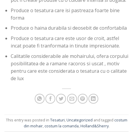
pot fi create produse cu o culoare intensa si bogata.
Produce o tesatura care isi pastreaza foarte bine
forma
Produce o haina durabila si deosebit de confortabila
Produce o tesatura care este usor de croit, astfel
incat poate fi tranformata in tinute impresionate.
Calitatile considerabile ale mohairului, ofera corpului
posibilitatea de a ramane racoros si uscat , motiv
pentru care este considerata o tesatura cu o calitate
de lux
This entry was posted in
Tesaturi
,
Uncategorized
and tagged
costum
din mohair
,
costum la comanda
,
Holland&Sherry
.