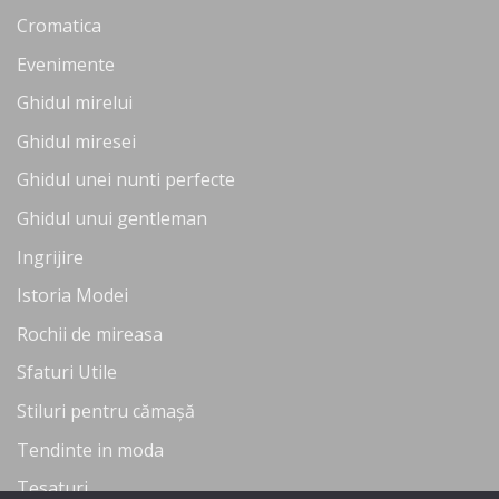
Cromatica
Evenimente
Ghidul mirelui
Ghidul miresei
Ghidul unei nunti perfecte
Ghidul unui gentleman
Ingrijire
Istoria Modei
Rochii de mireasa
Sfaturi Utile
Stiluri pentru cămașă
Tendinte in moda
Tesaturi