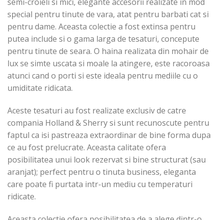
semi-croieli si mici, elegante accesorii realizate in mod
special pentru tinute de vara, atat pentru barbati cat si
pentru dame. Aceasta colectie a fost extinsa pentru
putea include si o gama larga de tesaturi, concepute
pentru tinute de seara. O haina realizata din mohair de
lux se simte uscata si moale la atingere, este racoroasa
atunci cand o porti si este ideala pentru mediile cu o
umiditate ridicata.
Aceste tesaturi au fost realizate exclusiv de catre
compania Holland & Sherry si sunt recunoscute pentru
faptul ca isi pastreaza extraordinar de bine forma dupa
ce au fost prelucrate. Aceasta calitate ofera
posibilitatea unui look rezervat si bine structurat (sau
aranjat); perfect pentru o tinuta business, eleganta
care poate fi purtata intr-un mediu cu temperaturi
ridicate.
Aceasta colectie ofera posibilitatea de a alege dintr-o