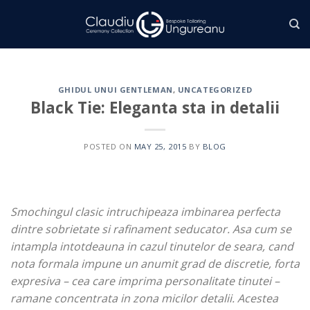
Skip
to
content
GHIDUL UNUI GENTLEMAN
,
UNCATEGORIZED
Black Tie: Eleganta sta in detalii
POSTED ON
MAY 25, 2015
BY
BLOG
Smochingul clasic intruchipeaza imbinarea perfecta
dintre sobrietate si rafinament seducator. Asa cum se
intampla intotdeauna in cazul tinutelor de seara, cand
nota formala impune un anumit grad de discretie, forta
expresiva – cea care imprima personalitate tinutei –
ramane concentrata in zona micilor detalii. Acestea