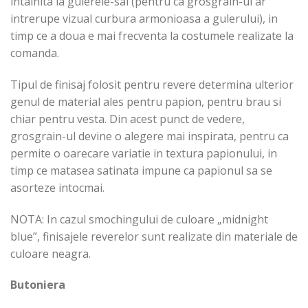
intalnita la gulerele-sal (pentru ca grosgrain-ul ar
intrerupe vizual curbura armonioasa a gulerului), in
timp ce a doua e mai frecventa la costumele realizate la
comanda.
Tipul de finisaj folosit pentru revere determina ulterior
genul de material ales pentru papion, pentru brau si
chiar pentru vesta. Din acest punct de vedere,
grosgrain-ul devine o alegere mai inspirata, pentru ca
permite o oarecare variatie in textura papionului, in
timp ce matasea satinata impune ca papionul sa se
asorteze intocmai.
NOTA: In cazul smochingului de culoare „midnight
blue”, finisajele reverelor sunt realizate din materiale de
culoare neagra.
Butoniera