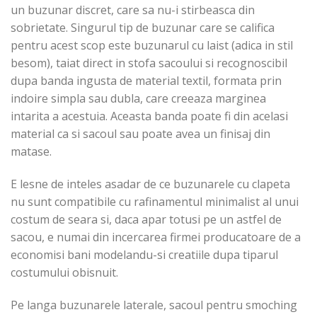
un buzunar discret, care sa nu-i stirbeasca din
sobrietate. Singurul tip de buzunar care se califica
pentru acest scop este buzunarul cu laist (adica in stil
besom), taiat direct in stofa sacoului si recognoscibil
dupa banda ingusta de material textil, formata prin
indoire simpla sau dubla, care creeaza marginea
intarita a acestuia. Aceasta banda poate fi din acelasi
material ca si sacoul sau poate avea un finisaj din
matase.
E lesne de inteles asadar de ce buzunarele cu clapeta
nu sunt compatibile cu rafinamentul minimalist al unui
costum de seara si, daca apar totusi pe un astfel de
sacou, e numai din incercarea firmei producatoare de a
economisi bani modelandu-si creatiile dupa tiparul
costumului obisnuit.
Pe langa buzunarele laterale, sacoul pentru smoching