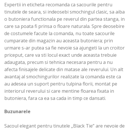
Expertii in eticheta recomanda ca sacourile pentru
tinutele de seara, si indeosebi smochingul clasic, sa aiba
o butoniera functionala pe reverul din partea stanga, in
care sa poata fi prinsa o floare naturala. Spre deosebire
de costumele facute la comanda, nu toate sacourile
cumparate din magazin au aceasta butoniera; prin
urmare s-ar putea sa fie nevoie sa ajungeti la un croitor
priceput, care va sti locul exact unde aceasta trebuie
adaugata, precum si tehnica necesara pentru a nu
afecta finisajele delicate din matase ale reverului. Un alt
avantaj al smochingurilor realizate la comanda este ca
au adesea un suport pentru tulpina florii, montat pe
interiorul reverului si care mentine floarea fixata in
butoniera, fara ca ea sa cada in timp ce dansati.
Buzunarele
Sacoul elegant pentru tinutele „Black Tie” are nevoie de