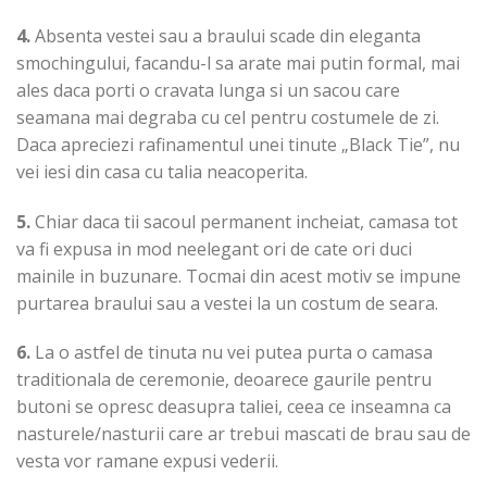
4.
Absenta vestei sau a braului scade din eleganta
smochingului, facandu-l sa arate mai putin formal, mai
ales daca porti o cravata lunga si un sacou care
seamana mai degraba cu cel pentru costumele de zi.
Daca apreciezi rafinamentul unei tinute „Black Tie”, nu
vei iesi din casa cu talia neacoperita.
5.
Chiar daca tii sacoul permanent incheiat, camasa tot
va fi expusa in mod neelegant ori de cate ori duci
mainile in buzunare. Tocmai din acest motiv se impune
purtarea braului sau a vestei la un costum de seara.
6.
La o astfel de tinuta nu vei putea purta o camasa
traditionala de ceremonie, deoarece gaurile pentru
butoni se opresc deasupra taliei, ceea ce inseamna ca
nasturele/nasturii care ar trebui mascati de brau sau de
vesta vor ramane expusi vederii.