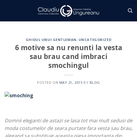
Skip
to
content
GHIDUL UNUI GENTLEMAN
,
UNCATEGORIZED
6 motive sa nu renunti la vesta
sau brau cand imbraci
smochingul
POSTED ON
MAY 21, 2015
BY
BLOG
Domnii eleganti de astazi se lasa tot mai mult sedusi de
moda costumelor de seara purtate fara vesta sau brau,
alegand sa substituie aceasta piesa importanta din