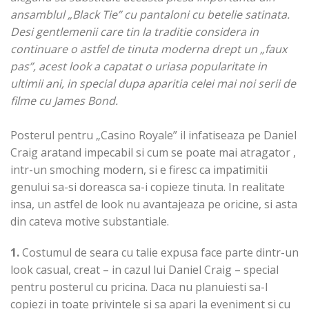
ansamblul „Black Tie” cu pantaloni cu betelie satinata.
Desi gentlemenii care tin la traditie considera in
continuare o astfel de tinuta moderna drept un „faux
pas”, acest look a capatat o uriasa popularitate in
ultimii ani, in special dupa aparitia celei mai noi serii de
filme cu James Bond.
Posterul pentru „Casino Royale” il infatiseaza pe Daniel
Craig aratand impecabil si cum se poate mai atragator ,
intr-un smoching modern, si e firesc ca impatimitii
genului sa-si doreasca sa-i copieze tinuta. In realitate
insa, un astfel de look nu avantajeaza pe oricine, si asta
din cateva motive substantiale.
1.
Costumul de seara cu talie expusa face parte dintr-un
look casual, creat – in cazul lui Daniel Craig – special
pentru posterul cu pricina. Daca nu planuiesti sa-l
copiezi in toate privintele si sa apari la eveniment si cu