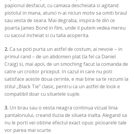
papionul desfacut, cu camasa descheiata si agitand
pistolul in mana, atunci n-ai niciun motiv sa omiti braul
sau vesta de seara. Mai degraba, inspira-te din ce
poarta James Bond in film, unde il putem vedea mereu
cu sacoul incheiat si cu talia acoperita.
2.
Ca sa poti purta un astfel de costum, ai nevoie – in
primul rand – de un abdomen plat (la fel ca Daniel
Craig) si, mai apoi, de un smoching facut la comanda de
catre un croitor priceput. In cazul in care nu poti
satisface aceste doua cerinte, e mai bine sa te rezumi la
stilul „Black Tie” clasic, pentru ca un astfel de look e
compatibil doar cu siluetele suple.
3.
Un brau sau o vesta neagra continua vizual linia
pantalonului, creand iluzia de silueta inalta. Alegand sa
nu le porti vei obtine efectul exact opus: picioarele tale
vor parea mai scurte.