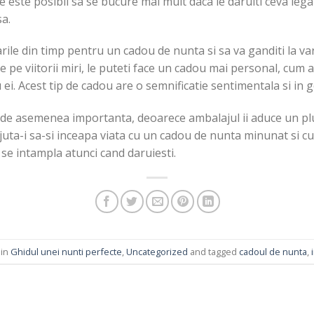
ne este posibil sa se bucure mai mult daca le daruiti ceva leg
sa.
arile din timp pentru un cadou de nunta si sa va ganditi la va
e pe viitorii miri, le puteti face un cadou mai personal, cum 
ei. Acest tip de cadou are o semnificatie sentimentala si in 
de asemenea importanta, deoarece ambalajul ii aduce un plu
uta-i sa-si inceapa viata cu un cadou de nunta minunat si cu 
se intampla atunci cand daruiesti.
 in
Ghidul unei nunti perfecte
,
Uncategorized
and tagged
cadoul de nunta
,