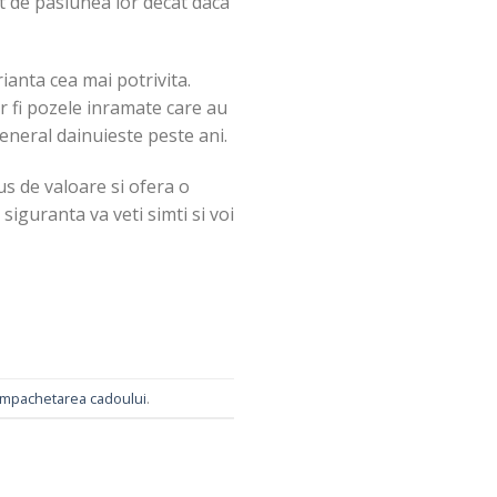
at de pasiunea lor decat daca
rianta cea mai potrivita.
ar fi pozele inramate care au
general dainuieste peste ani.
s de valoare si ofera o
siguranta va veti simti si voi
impachetarea cadoului
.