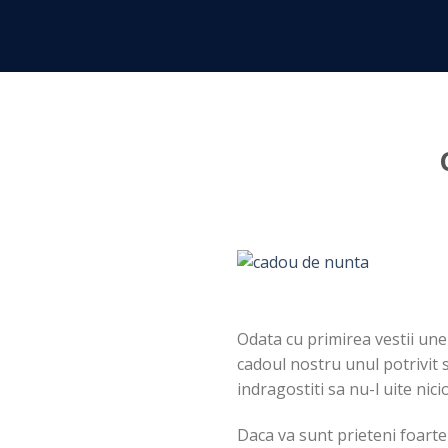
Skip
to
content
Odata cu primirea vestii une
cadoul nostru unul potrivit
indragostiti sa nu-l uite nici
Daca va sunt prieteni foarte 