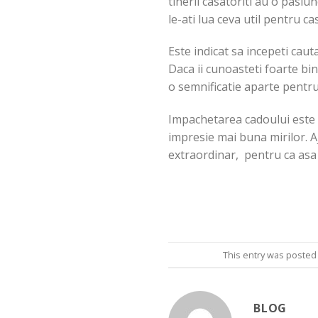
tinerii casatoriti au o pasiu
le-ati lua ceva util pentru ca
Este indicat sa incepeti caut
Daca ii cunoasteti foarte bin
o semnificatie aparte pentru 
Impachetarea cadoului este 
impresie mai buna mirilor. Aj
extraordinar, pentru ca asa 
This entry was posted
BLOG