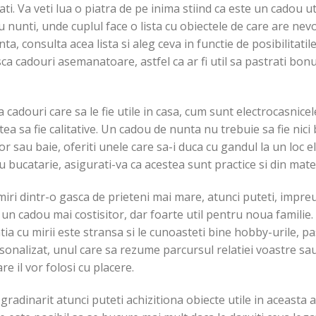
ti. Va veti lua o piatra de pe inima stiind ca este un cadou uti
nunti, unde cuplul face o lista cu obiectele de care are nevoie
ta, consulta acea lista si aleg ceva in functie de posibilitatil
asca cadouri asemanatoare, astfel ca ar fi util sa pastrati bon
 la cadouri care sa le fie utile in casa, cum sunt electrocasnic
tea sa fie calitative. Un cadou de nunta nu trebuie sa fie nici b
r sau baie, oferiti unele care sa-i duca cu gandul la un loc el
u bucatarie, asigurati-va ca acestea sunt practice si din mate
miri dintr-o gasca de prieteni mai mare, atunci puteti, impre
un cadou mai costisitor, dar foarte util pentru noua familie.
tia cu mirii este stransa si le cunoasteti bine hobby-urile, pas
nalizat, unul care sa rezume parcursul relatiei voastre sau al
re il vor folosi cu placere.
radinarit atunci puteti achizitiona obiecte utile in aceasta ac