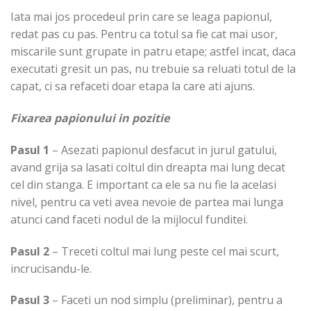
Iata mai jos procedeul prin care se leaga papionul,
redat pas cu pas. Pentru ca totul sa fie cat mai usor,
miscarile sunt grupate in patru etape; astfel incat, daca
executati gresit un pas, nu trebuie sa reluati totul de la
capat, ci sa refaceti doar etapa la care ati ajuns.
Fixarea papionului in pozitie
Pasul 1
– Asezati papionul desfacut in jurul gatului,
avand grija sa lasati coltul din dreapta mai lung decat
cel din stanga. E important ca ele sa nu fie la acelasi
nivel, pentru ca veti avea nevoie de partea mai lunga
atunci cand faceti nodul de la mijlocul funditei.
Pasul 2
– Treceti coltul mai lung peste cel mai scurt,
incrucisandu-le.
Pasul 3
– Faceti un nod simplu (preliminar), pentru a