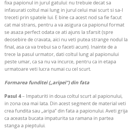
fixa papionul in jurul gatului: nu trebuie decat sa
infasurati coltul mai lung in jurul celui mai scurt si sa-l
treceti prin spatele lui. E bine ca acest nod sa fie facut
cat mai strans, pentru a va asigura ca papionul format
se asaza perfect odata ce ati ajuns la sfarsit (spre
deosebire de cravata, aici nu veti putea strange nodul la
final, asa ca va trebui sa o faceti acum). Inainte de a
trece la pasul urmator, dati coltul lung al papionului
peste umar, ca sa nu va incurce, pentru ca in etapa
urmatoare veti lucra numai cu cel scurt.
Formarea funditei („aripei”) din fata
Pasul 4
– Impaturiti in doua coltul scurt al papionului,
in zona cea mai lata. Din acest segment de material veti
crea fundita sau „aripa” din fata a papionului. Aveti grija
ca aceasta bucata impaturita sa ramana in partea
stanga a pieptului.