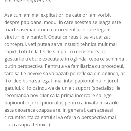
efectele – nepretuite.
Asa cum am mai explicat ori de cate ori am vorbit
despre papioane, modul in care acestea se leaga este
foarte asemanator cu procedeul prin care legam
sireturile la pantofi. Odata ce reusiti sa vizualizati
conceptul, veti putea sa va insusiti tehnica mult mai
rapid. Totul e la fel de simplu, cu deosebirea ca
gesturile trebuie executate in oglinda, ceea ce schimba
putin perspectiva. Pentru a va familiariza cu procedeul,
fara sa fie nevoie sa va bazati pe reflexia din oglinda, ar
fi o idee buna sa legati mai intai papionul nu in jurul
gatului, ci folosindu-va de un alt suport (specialistii le
recomanda novicilor ca la prima incercare sa lege
papionul in jurul piciorului, pentru a invata miscarile –
asta deoarece coapsa are, in general, cam aceeasi
circumferinta ca gatul si va ofera o perspectiva mai
clara asupra tehnicii).