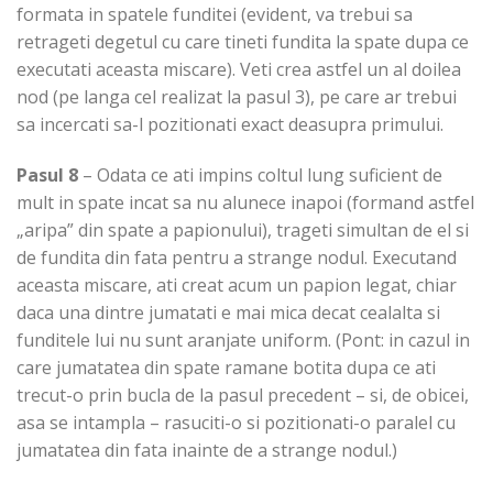
formata in spatele funditei (evident, va trebui sa
retrageti degetul cu care tineti fundita la spate dupa ce
executati aceasta miscare). Veti crea astfel un al doilea
nod (pe langa cel realizat la pasul 3), pe care ar trebui
sa incercati sa-l pozitionati exact deasupra primului.
Pasul 8
– Odata ce ati impins coltul lung suficient de
mult in spate incat sa nu alunece inapoi (formand astfel
„aripa” din spate a papionului), trageti simultan de el si
de fundita din fata pentru a strange nodul. Executand
aceasta miscare, ati creat acum un papion legat, chiar
daca una dintre jumatati e mai mica decat cealalta si
funditele lui nu sunt aranjate uniform. (Pont: in cazul in
care jumatatea din spate ramane botita dupa ce ati
trecut-o prin bucla de la pasul precedent – si, de obicei,
asa se intampla – rasuciti-o si pozitionati-o paralel cu
jumatatea din fata inainte de a strange nodul.)