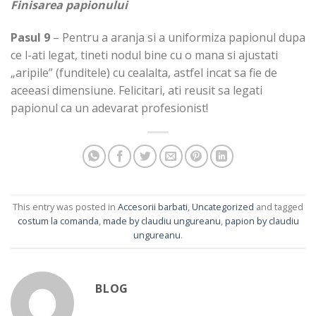
Finisarea papionului
Pasul 9
– Pentru a aranja si a uniformiza papionul dupa
ce l-ati legat, tineti nodul bine cu o mana si ajustati
„aripile” (funditele) cu cealalta, astfel incat sa fie de
aceeasi dimensiune. Felicitari, ati reusit sa legati
papionul ca un adevarat profesionist!
This entry was posted in
Accesorii barbati
,
Uncategorized
and tagged
costum la comanda
,
made by claudiu ungureanu
,
papion by claudiu
ungureanu
.
BLOG