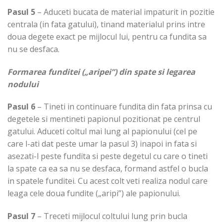
Pasul 5
– Aduceti bucata de material impaturit in pozitie
centrala (in fata gatului), tinand materialul prins intre
doua degete exact pe mijlocul lui, pentru ca fundita sa
nu se desfaca.
Formarea funditei („aripei”) din spate si legarea
nodului
Pasul 6
– Tineti in continuare fundita din fata prinsa cu
degetele si mentineti papionul pozitionat pe centrul
gatului. Aduceti coltul mai lung al papionului (cel pe
care l-ati dat peste umar la pasul 3) inapoi in fata si
asezati-l peste fundita si peste degetul cu care o tineti
la spate ca ea sa nu se desfaca, formand astfel o bucla
in spatele funditei. Cu acest colt veti realiza nodul care
leaga cele doua fundite („aripi”) ale papionului.
Pasul 7
– Treceti mijlocul coltului lung prin bucla