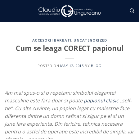
Skip
to
content
ACCESORII BARBATI
,
UNCATEGORIZED
Cum se leaga CORECT papionul
POSTED ON
MAY 12, 2015
BY
BLOG
Am mai spus-o si o repetam: simbolul elegantei
masculine este fara doar si poate
papionul clasic
„self-
tie”. Cu alte cuvinte, un papion legat cu maiestrie face
diferenta dintre un domn rafinat si sigur pe el si un
june fara experienta. Din fericire, tehnica necesara
pentru o astfel de operatie este incredibil de simpla, iar