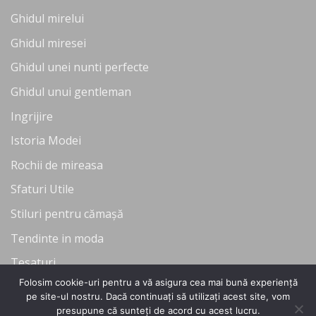
Ghidul mirelui
Ghidul miresei
Ghidul unei nunti perfecte
Ghidul unui gentleman
Ingrijire
Istoria Modei
Rochii de mireasa
Sfaturi Utile
Stiluri pentru cămașă
Tendinte in moda
Tesaturi
Folosim cookie-uri pentru a vă asigura cea mai bună experiență
Uncategorized
pe site-ul nostru. Dacă continuați să utilizați acest site, vom
presupune că sunteți de acord cu acest lucru.