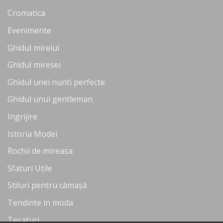
Cromatica
Evenimente
Ghidul mirelui
Ghidul miresei
Ghidul unei nunti perfecte
Ghidul unui gentleman
Ingrijire
Istoria Modei
Rochii de mireasa
Sfaturi Utile
Stiluri pentru cămașă
Tendinte in moda
Tesaturi