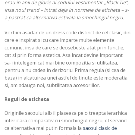
erau in anii de glorie ai codului vestimentar „Black Tie”,
insa noul trend – intrat deja in normele de eticheta – s-
a pastrat ca alternativa estivala la smochingul negru.
Vorbim asadar de un dress code distinct de cel clasic, din
care e inspirat si cu care imparte multe elemente
comune, insa de care se deosebeste atat prin functie,
cat si prin forma estetica. Asa incat devine important
sa-i intelegem cat mai bine compozitia si utilitatea,
pentru a nu cadea in derizoriu. Prima regula (si cea de
baza) in alcatuirea unei astfel de tinute este moderatia
si, am adauga noi, subtilitatea accesoriilor.
Reguli de eticheta
Originile sacoului alb il plaseaza pe o treapta ierarhica
inferioara comparativ cu smochingul negru, el servind
ca alternativa mai putin formala la
sacoul clasic de