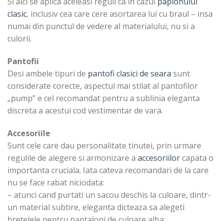
Si aici se aplica aceleasi reguli ca in cazul
papionului
clasic
, inclusiv cea care cere asortarea lui cu braul – insa
numai din punctul de vedere al materialului, nu si a
culorii.
Pantofii
Desi ambele tipuri de
pantofi clasici de seara
sunt
considerate corecte, aspectul mai stilat al pantofilor
„pump” e cel recomandat pentru a sublinia eleganta
discreta a acestui cod vestimentar de vara.
Accesoriile
Sunt cele care dau personalitate tinutei, prin urmare
regulile de alegere si armonizare a
accesoriilor
capata o
importanta cruciala. Iata cateva recomandari de la care
nu se face rabat niciodata:
– atunci cand purtati un sacou deschis la culoare, dintr-
un material subtire, eleganta dicteaza sa alegeti
bretelele pentru pantaloni de culoare alba;