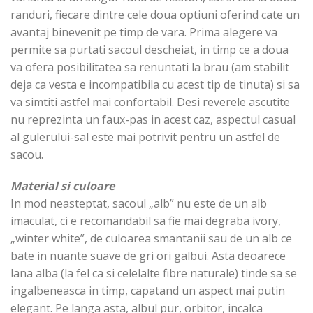
randuri, fiecare dintre cele doua optiuni oferind cate un
avantaj binevenit pe timp de vara. Prima alegere va
permite sa purtati sacoul descheiat, in timp ce a doua
va ofera posibilitatea sa renuntati la brau (am stabilit
deja ca vesta e incompatibila cu acest tip de tinuta) si sa
va simtiti astfel mai confortabil. Desi reverele ascutite
nu reprezinta un faux-pas in acest caz, aspectul casual
al gulerului-sal este mai potrivit pentru un astfel de
sacou.
Material si culoare
In mod neasteptat, sacoul „alb” nu este de un alb
imaculat, ci e recomandabil sa fie mai degraba ivory,
„winter white”, de culoarea smantanii sau de un alb ce
bate in nuante suave de gri ori galbui. Asta deoarece
lana alba (la fel ca si celelalte fibre naturale) tinde sa se
ingalbeneasca in timp, capatand un aspect mai putin
elegant. Pe langa asta, albul pur, orbitor, incalca