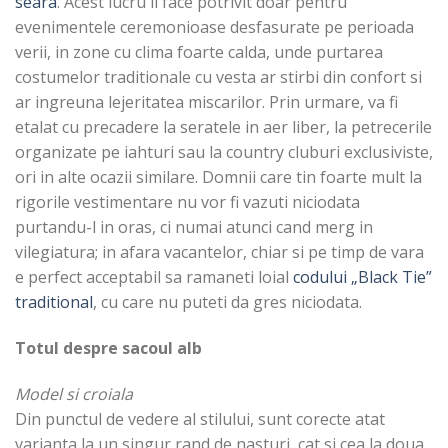
seara
. Acest lucru il face potrivit doar pentru
evenimentele ceremonioase desfasurate pe perioada
verii, in zone cu clima foarte calda, unde purtarea
costumelor traditionale cu vesta ar stirbi din confort si
ar ingreuna lejeritatea miscarilor. Prin urmare, va fi
etalat cu precadere la seratele in aer liber, la petrecerile
organizate pe iahturi sau la country cluburi exclusiviste,
ori in alte ocazii similare. Domnii care tin foarte mult la
rigorile vestimentare nu vor fi vazuti niciodata
purtandu-l in oras, ci numai atunci cand merg in
vilegiatura; in afara vacantelor, chiar si pe timp de vara
e perfect acceptabil sa ramaneti loial
codului „Black Tie”
traditional
, cu care nu puteti da gres niciodata.
Totul despre sacoul alb
Model si croiala
Din punctul de vedere al stilului, sunt corecte atat
varianta la un singur rand de nasturi, cat si cea la doua