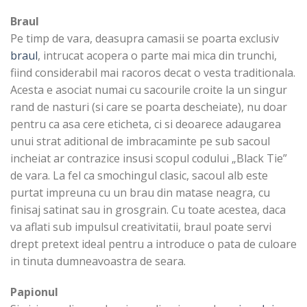
Braul
Pe timp de vara, deasupra camasii se poarta exclusiv
braul
, intrucat acopera o parte mai mica din trunchi,
fiind considerabil mai racoros decat o vesta traditionala.
Acesta e asociat numai cu sacourile croite la un singur
rand de nasturi (si care se poarta descheiate), nu doar
pentru ca asa cere eticheta, ci si deoarece adaugarea
unui strat aditional de imbracaminte pe sub sacoul
incheiat ar contrazice insusi scopul codului „Black Tie”
de vara. La fel ca smochingul clasic, sacoul alb este
purtat impreuna cu un brau din matase neagra, cu
finisaj satinat sau in grosgrain. Cu toate acestea, daca
va aflati sub impulsul creativitatii, braul poate servi
drept pretext ideal pentru a introduce o pata de culoare
in tinuta dumneavoastra de seara.
Papionul