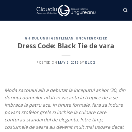
Skip
to
content
GHIDUL UNUI GENTLEMAN
,
UNCATEGORIZED
Dress Code: Black Tie de vara
POSTED ON
MAY 5, 2015
BY
BLOG
Moda sacoului alb a debutat la inceputul anilor ’30, din
dorinta domnilor aflati in vacanta la tropice de a se
imbraca la patru ace, in tinute formale, fara sa indure
povara stofelor grele si inchise la culoare care
conturau standardul de eleganta. Intre timp,
costumele de seara au devenit mult mai usoare decat