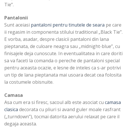
Tie”.
Pantalonii
Sunt aceiasi
pantaloni pentru tinutele de seara
pe care
ii regasim in componenta stilului traditional „Black Tie”.
E vorba, asadar, despre clasicii pantaloni din lana
pieptanata, de culoare neagra sau „midnight-blue”, cu
finisajele deja cunoscute. In eventualitatea in care doriti
sa va faceti la comanda o pereche de pantaloni special
pentru aceasta ocazie, e lesne de inteles ca s-ar potrivi
un tip de lana pieptanata mai usoara decat cea folosita
la costumele obisnuite.
Camasa
Asa cum era si firesc, sacoul alb este asociat cu
camasa
clasica
decorata cu pliuri si avand guler moale rasfrant
(„turndown”), tocmai datorita aerului relaxat pe care il
degaja aceasta.