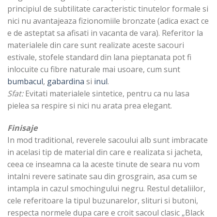
principiul de subtilitate caracteristic tinutelor formale si
nici nu avantajeaza fizionomiile bronzate (adica exact ce
e de asteptat sa afisati in vacanta de vara). Referitor la
materialele din care sunt realizate aceste sacouri
estivale, stofele standard din lana pieptanata pot fi
inlocuite cu fibre naturale mai usoare, cum sunt
bumbacul
,
gabardina
si
inul
.
Sfat:
Evitati materialele sintetice, pentru ca nu lasa
pielea sa respire si nici nu arata prea elegant.
Finisaje
In mod traditional, reverele sacoului alb sunt imbracate
in acelasi tip de material din care e realizata si jacheta,
ceea ce inseamna ca la aceste tinute de seara nu vom
intalni revere satinate sau din grosgrain, asa cum se
intampla in cazul smochingului negru. Restul detaliilor,
cele referitoare la tipul buzunarelor, slituri si butoni,
respecta normele dupa care e croit sacoul clasic „Black